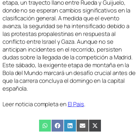
etapa, un trayecto llano entre Rueda y Guijuelo,
donde no se esperan cambios significativos en la
clasificación general. A medida que el evento
avanza, la seguridad se ha intensificado debido a
las protestas propalestinas en respuesta al
conflicto entre Israel y Gaza. Aunque no se
anticipan incidentes en el recorrido, persisten
dudas sobre la llegada de la competición a Madrid.
Este sábado, la exigente etapa de montaña en la
Bola del Mundo marcará un desafío crucial antes de
que la carrera concluya el domingo en la capital
española.
Leer noticia completa en
El Pais
.
Compartir
WhatsApp
Compartir
Facebook
Compartir
LinkedIn
Compartir
Email
Compartir
X
en
en
en
en
en
(Twitter)