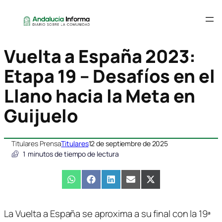
Vuelta a España 2023:
Etapa 19 – Desafíos en el
Llano hacia la Meta en
Guijuelo
Titulares Prensa
Titulares
12 de septiembre de 2025
1
minutos de tiempo de lectura
Compartir
WhatsApp
Compartir
Facebook
Compartir
LinkedIn
Compartir
Email
Compartir
X
en
en
en
en
en
(Twitter)
La Vuelta a España se aproxima a su final con la 19ª