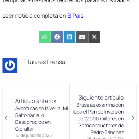
Leer noticia completa en
El Pais
.
Compartir
WhatsApp
Compartir
Facebook
Compartir
LinkedIn
Compartir
Email
Compartir
X
en
en
en
en
en
(Twitter)
Titulares Prensa
Siguiente artículo
Artículo anterior
Bruselas examina con
Aventuras en la Verja: Mi
lupa el Plan de Inversión
Salto hacia lo
de 12.000 millones en
Desconocido en
Semiconductores de
Gibraltar
Pedro Sánchez
16 de junio de 2025
16 de junio de 2025