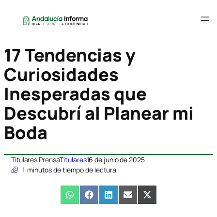
17 Tendencias y
Curiosidades
Inesperadas que
Descubrí al Planear mi
Boda
Titulares Prensa
Titulares
16 de junio de 2025
1
minutos de tiempo de lectura
Compartir
WhatsApp
Compartir
Facebook
Compartir
LinkedIn
Compartir
Email
Compartir
X
en
en
en
en
en
(Twitter)