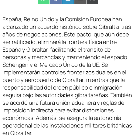
Compartir
WhatsApp
Compartir
Facebook
Compartir
LinkedIn
Compartir
Email
Compartir
X
en
en
en
en
en
(Twitter)
España, Reino Unido y la Comisión Europea han
alcanzado un acuerdo histórico sobre Gibraltar tras
años de negociaciones. Este pacto, que aún debe
ser ratificado, eliminará la frontera física entre
España y Gibraltar, facilitando el tránsito de
personas y mercancías y manteniendo el espacio
Schengen y el Mercado Único de la UE. Se
implementarán controles fronterizos duales en el
puerto y aeropuerto de Gibraltar, mientras que la
responsabilidad del orden público e inmigración
seguirá bajo las autoridades gibraltareñas. También
se acordó una futura unión aduanera y reglas de
imposición indirecta para evitar distorsiones
económicas. Además, se asegura la autonomía
operacional de las instalaciones militares británicas
en Gibraltar.