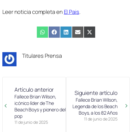
Leer noticia completa en
El Pais
.
Compartir
WhatsApp
Compartir
Facebook
Compartir
LinkedIn
Compartir
Email
Compartir
X
en
en
en
en
en
(Twitter)
Titulares Prensa
Artículo anterior
Siguiente artículo
Fallece Brian Wilson,
Fallece Brian Wilson,
icónico líder de The
Legenda de los Beach
Beach Boys y pionero del
Boys, a los 82 Años
pop
11 de junio de 2025
11 de junio de 2025