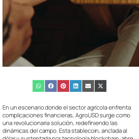
Compartir
WhatsApp
Compartir
Facebook
Compartir
Pinterest
Compartir
LinkedIn
Compartir
Email
Compartir
X
en
en
en
en
en
en
(Twitter)
En un escenario donde el sector agrícola enfrenta
complicaciones financieras, AgroUSD surge como
una revolucionaria solución, redefiniendo las
dinámicas del campo. Esta stablecoin, anclada al
dólar y sustentada por tecnología blockchain, abre