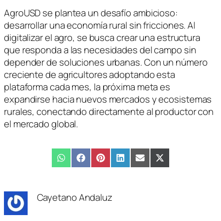
AgroUSD se plantea un desafío ambicioso:
desarrollar una economía rural sin fricciones. Al
digitalizar el agro, se busca crear una estructura
que responda a las necesidades del campo sin
depender de soluciones urbanas. Con un número
creciente de agricultores adoptando esta
plataforma cada mes, la próxima meta es
expandirse hacia nuevos mercados y ecosistemas
rurales, conectando directamente al productor con
el mercado global.
Compartir
WhatsApp
Compartir
Facebook
Compartir
Pinterest
Compartir
LinkedIn
Compartir
Email
Compartir
X
en
en
en
en
en
en
(Twitter)
Cayetano Andaluz