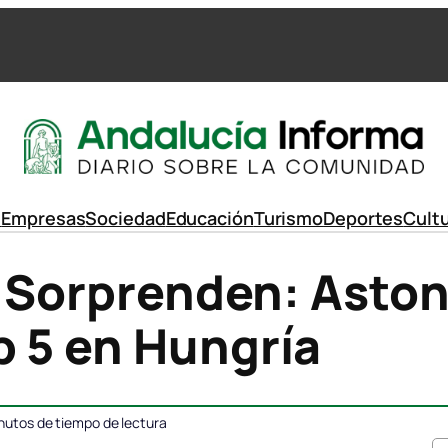
d
Empresas
Sociedad
Educación
Turismo
Deportes
Cult
l Sorprenden: Aston
p 5 en Hungría
nutos de tiempo de lectura