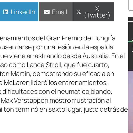
Compartir
X
Compartir
LinkedIn
Compartir
Email
(Twitter)
en
en
en
renamientos del Gran Premio de Hungría
usentarse por una lesión en la espalda
ue viene arrastrando desde Australia. En el
nso como Lance Stroll, que fue cuarto,
ton Martin, demostrando su eficacia en
de McLaren lideró los entrenamientos,
 dificultades con el neumático blando,
 Max Verstappen mostró frustración al
lton terminó en sexto lugar, justo detrás de