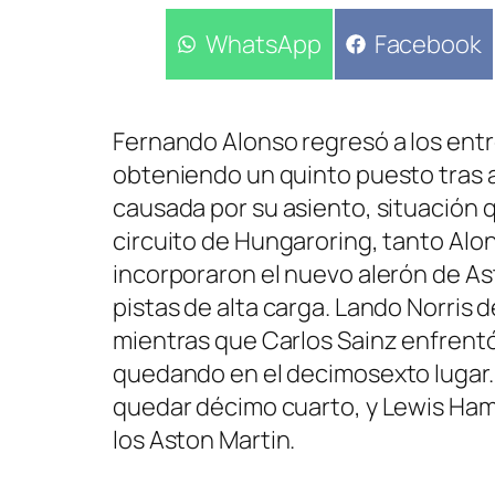
Compartir
WhatsApp
Compartir
Facebook
en
en
Fernando Alonso regresó a los ent
obteniendo un quinto puesto tras a
causada por su asiento, situación q
circuito de Hungaroring, tanto Alo
incorporaron el nuevo alerón de As
pistas de alta carga. Lando Norris 
mientras que Carlos Sainz enfrentó
quedando en el decimosexto lugar.
quedar décimo cuarto, y Lewis Hami
los Aston Martin.