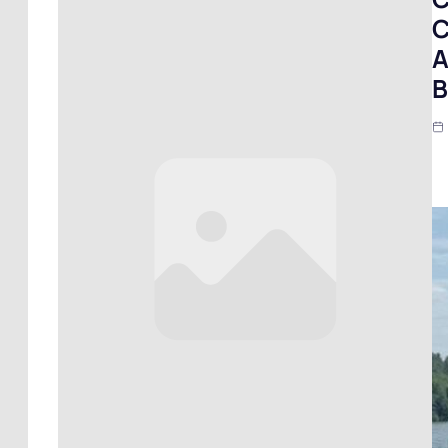
C
A
B