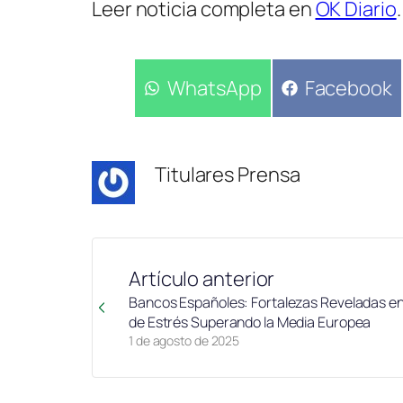
Leer noticia completa en
OK Diario
.
Compartir
WhatsApp
Compartir
Facebook
en
en
Titulares Prensa
Artículo anterior
Bancos Españoles: Fortalezas Reveladas en
de Estrés Superando la Media Europea
1 de agosto de 2025