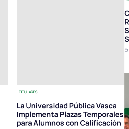
C
R
S
S
TITULARES
La Universidad Pública Vasca
l
Implementa Plazas Temporales
para Alumnos con Calificación