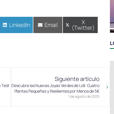
Compartir
X
Compartir
LinkedIn
Compartir
Email
(Twitter)
en
en
en
L
Siguiente artículo
 Test
Descubre las Nuevas Joyas Verdes de Lidl: Cuatro
Plantas Pequeñas y Resilientes por Menos de 5€
1 de agosto de 2025