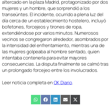
altercado en la plaza Madrid, protagonizado por dos
mujeres y un hombre, que sorprendió a los
transeúntes. El incidente, ocurrido a plena luz del
día cerca de un establecimiento hostelero, incluyó
bofetones, forcejeos y tirones de ropa,
extendiéndose por varios minutos. Numerosos
vecinos se congregaron alrededor, asombrados por
la intensidad del enfrentamiento, mientras una de
las mujeres golpeaba al hombre sentado, quien
intentaba contenerla para evitar mayores
consecuencias. La disputa finalmente se calmó tras
un prolongado forcejeo entre los involucrados.
Leer noticia completa en
OK Diario
.
Compartir
WhatsApp
Compartir
Facebook
Compartir
LinkedIn
Compartir
Email
Compartir
X
en
en
en
en
en
(Twitter)