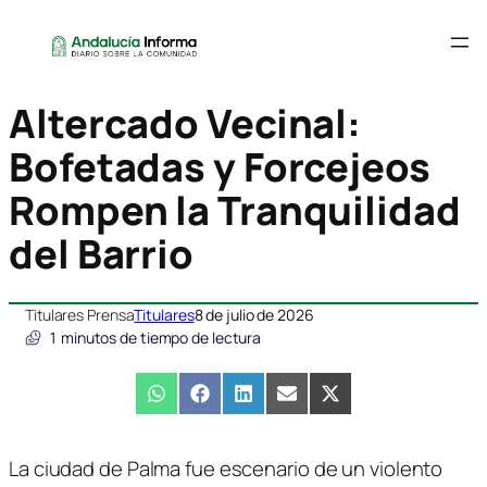
Altercado Vecinal:
Bofetadas y Forcejeos
Rompen la Tranquilidad
del Barrio
Titulares Prensa
Titulares
8 de julio de 2026
1
minutos de tiempo de lectura
Compartir
WhatsApp
Compartir
Facebook
Compartir
LinkedIn
Compartir
Email
Compartir
X
en
en
en
en
en
(Twitter)
La ciudad de Palma fue escenario de un violento