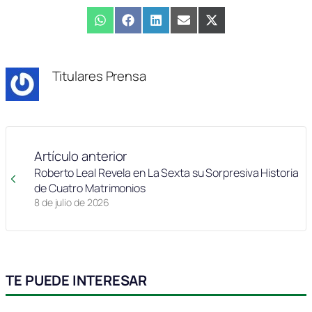
Compartir
WhatsApp
Compartir
Facebook
Compartir
LinkedIn
Compartir
Email
Compartir
X
en
en
en
en
en
(Twitter)
Titulares Prensa
Artículo anterior
Roberto Leal Revela en La Sexta su Sorpresiva Historia
de Cuatro Matrimonios
8 de julio de 2026
TE PUEDE INTERESAR