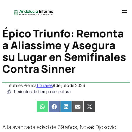
Épico Triunfo: Remonta
a Aliassime y Asegura
su Lugar en Semifinales
Contra Sinner
Titulares Prensa
Titulares
8 de julio de 2026
1
minutos de tiempo de lectura
Compartir
WhatsApp
Compartir
Facebook
Compartir
LinkedIn
Compartir
Email
Compartir
X
en
en
en
en
en
(Twitter)
A la avanzada edad de 39 años, Novak Djokovic