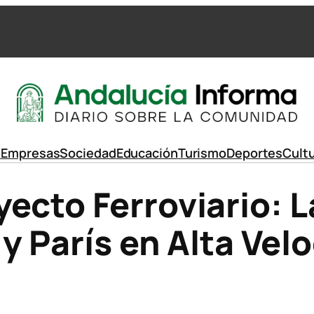
d
Empresas
Sociedad
Educación
Turismo
Deportes
Cult
ecto Ferroviario: 
y París en Alta Vel