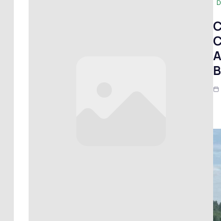
D
C
C
A
B