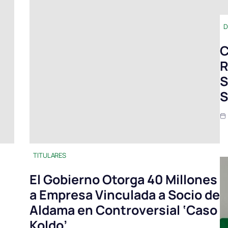
D
C
R
S
S
TITULARES
El Gobierno Otorga 40 Millones
a Empresa Vinculada a Socio de
Aldama en Controversial ‘Caso
Koldo’