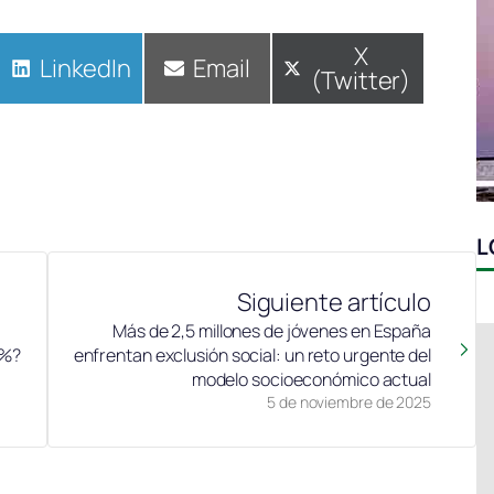
Compartir
X
Compartir
LinkedIn
Compartir
Email
(Twitter)
en
en
en
L
Siguiente artículo
Más de 2,5 millones de jóvenes en España
0%?
enfrentan exclusión social: un reto urgente del
modelo socioeconómico actual
5 de noviembre de 2025