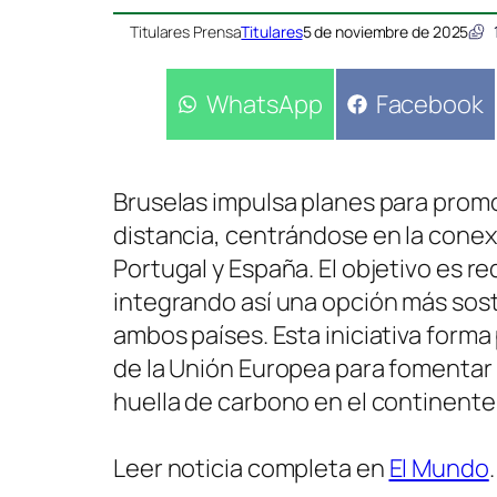
Titulares Prensa
Titulares
5 de noviembre de 2025
Compartir
WhatsApp
Compartir
Facebook
en
en
Bruselas impulsa planes para promov
distancia, centrándose en la conexi
Portugal y España. El objetivo es red
integrando así una opción más soste
ambos países. Esta iniciativa form
de la Unión Europea para fomentar
huella de carbono en el continente
Leer noticia completa en
El Mundo
.