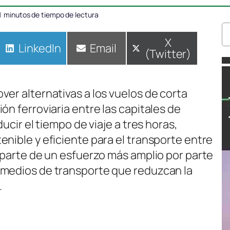
1
minutos de tiempo de lectura
Compartir
X
Compartir
LinkedIn
Compartir
Email
(Twitter)
en
en
en
er alternativas a los vuelos de corta
ón ferroviaria entre las capitales de
ucir el tiempo de viaje a tres horas,
nible y eficiente para el transporte entre
a parte de un esfuerzo más amplio por parte
 medios de transporte que reduzcan la
.