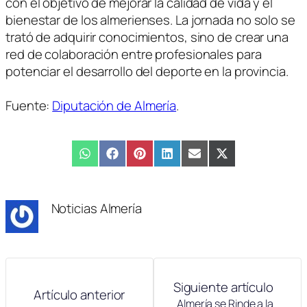
con el objetivo de mejorar la calidad de vida y el
bienestar de los almerienses. La jornada no solo se
trató de adquirir conocimientos, sino de crear una
red de colaboración entre profesionales para
potenciar el desarrollo del deporte en la provincia.
Fuente:
Diputación de Almería
.
Compartir
WhatsApp
Compartir
Facebook
Compartir
Pinterest
Compartir
LinkedIn
Compartir
Email
Compartir
X
en
en
en
en
en
en
(Twitter)
Noticias Almería
Siguiente artículo
Artículo anterior
Almería se Rinde a la