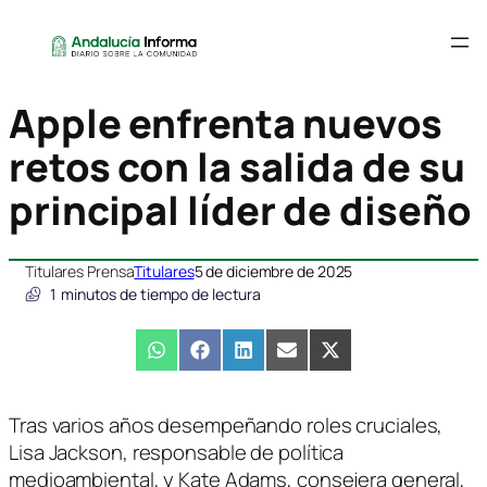
Apple enfrenta nuevos
retos con la salida de su
principal líder de diseño
Titulares Prensa
Titulares
5 de diciembre de 2025
1
minutos de tiempo de lectura
Compartir
WhatsApp
Compartir
Facebook
Compartir
LinkedIn
Compartir
Email
Compartir
X
en
en
en
en
en
(Twitter)
Tras varios años desempeñando roles cruciales,
Lisa Jackson, responsable de política
medioambiental, y Kate Adams, consejera general,