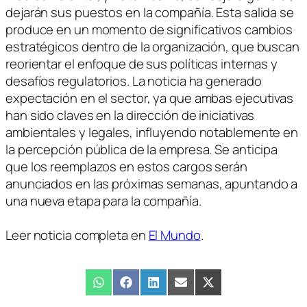
dejarán sus puestos en la compañía. Esta salida se
produce en un momento de significativos cambios
estratégicos dentro de la organización, que buscan
reorientar el enfoque de sus políticas internas y
desafíos regulatorios. La noticia ha generado
expectación en el sector, ya que ambas ejecutivas
han sido claves en la dirección de iniciativas
ambientales y legales, influyendo notablemente en
la percepción pública de la empresa. Se anticipa
que los reemplazos en estos cargos serán
anunciados en las próximas semanas, apuntando a
una nueva etapa para la compañía.
Leer noticia completa en
El Mundo
.
Compartir
WhatsApp
Compartir
Facebook
Compartir
LinkedIn
Compartir
Email
Compartir
X
en
en
en
en
en
(Twitter)