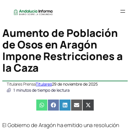
Aumento de Población
de Osos en Aragón
Impone Restricciones a
la Caza
Titulares Prensa
Titulares
29 de noviembre de 2025
1
minutos de tiempo de lectura
Compartir
WhatsApp
Compartir
Facebook
Compartir
LinkedIn
Compartir
Email
Compartir
X
en
en
en
en
en
(Twitter)
El Gobierno de Aragón ha emitido una resolución