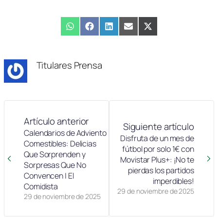
Compartir
WhatsApp
Compartir
Facebook
Compartir
LinkedIn
Compartir
Email
Compartir
X
en
en
en
en
en
(Twitter)
Titulares Prensa
Artículo anterior
Siguiente artículo
Calendarios de Adviento
Disfruta de un mes de
Comestibles: Delicias
fútbol por solo 1€ con
Que Sorprenden y
Movistar Plus+: ¡No te
Sorpresas Que No
pierdas los partidos
Convencen | El
imperdibles!
Comidista
29 de noviembre de 2025
29 de noviembre de 2025