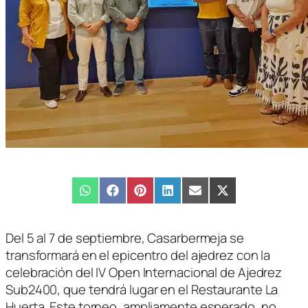
Compartir
WhatsApp
Compartir
Facebook
Compartir
Pinterest
Compartir
LinkedIn
Compartir
Email
Compartir
X
en
en
en
en
en
en
(Twitter)
Del 5 al 7 de septiembre, Casarbermeja se
transformará en el epicentro del ajedrez con la
celebración del IV Open Internacional de Ajedrez
Sub2400, que tendrá lugar en el Restaurante La
Huerta. Este torneo, ampliamente esperado, no