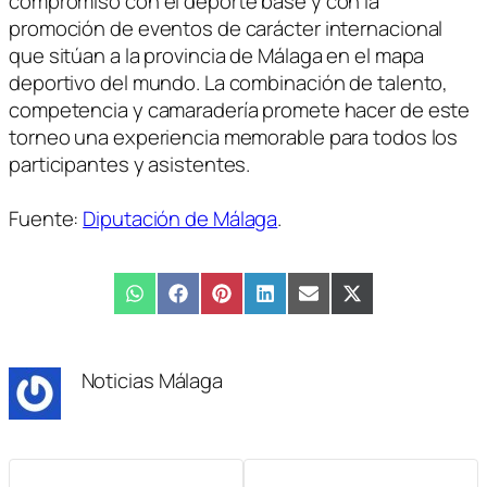
compromiso con el deporte base y con la
promoción de eventos de carácter internacional
que sitúan a la provincia de Málaga en el mapa
deportivo del mundo. La combinación de talento,
competencia y camaradería promete hacer de este
torneo una experiencia memorable para todos los
participantes y asistentes.
Fuente:
Diputación de Málaga
.
Compartir
WhatsApp
Compartir
Facebook
Compartir
Pinterest
Compartir
LinkedIn
Compartir
Email
Compartir
X
en
en
en
en
en
en
(Twitter)
Noticias Málaga