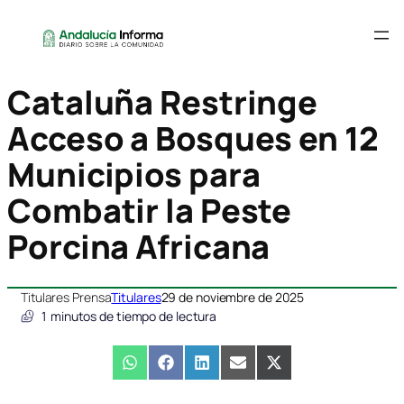
Cataluña Restringe
Acceso a Bosques en 12
Municipios para
Combatir la Peste
Porcina Africana
Titulares Prensa
Titulares
29 de noviembre de 2025
1
minutos de tiempo de lectura
Compartir
WhatsApp
Compartir
Facebook
Compartir
LinkedIn
Compartir
Email
Compartir
X
en
en
en
en
en
(Twitter)