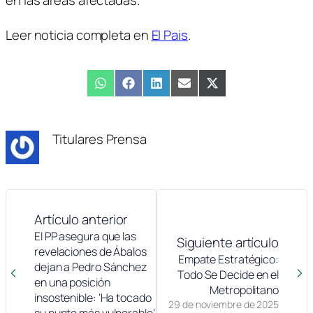
Leer noticia completa en
El Pais
.
Compartir
WhatsApp
Compartir
Facebook
Compartir
LinkedIn
Compartir
Email
Compartir
X
en
en
en
en
en
(Twitter)
Titulares Prensa
Artículo anterior
El PP asegura que las
Siguiente artículo
revelaciones de Ábalos
Empate Estratégico:
dejan a Pedro Sánchez
Todo Se Decide en el
en una posición
Metropolitano
insostenible: ‘Ha tocado
29 de noviembre de 2025