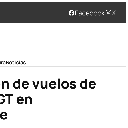
Facebook
X
ura
Noticias
n de vuelos de
DGT en
re