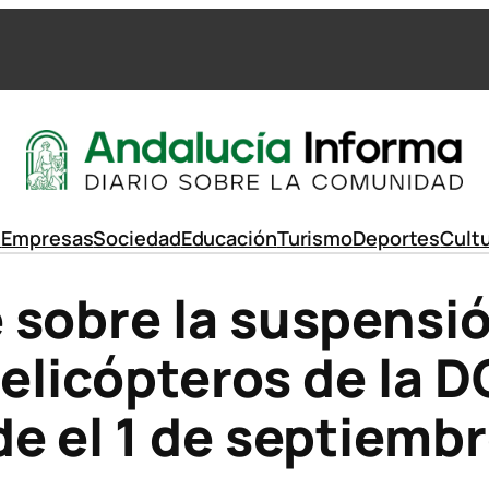
d
Empresas
Sociedad
Educación
Turismo
Deportes
Cult
sobre la suspensió
helicópteros de la 
e el 1 de septiemb