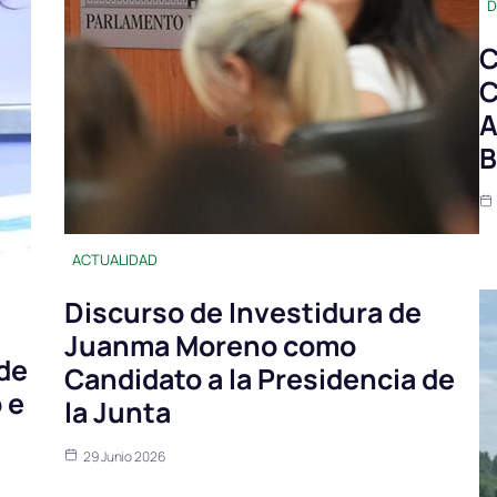
D
C
C
A
B
ACTUALIDAD
Discurso de Investidura de
Juanma Moreno como
de
Candidato a la Presidencia de
 e
la Junta
29 Junio 2026