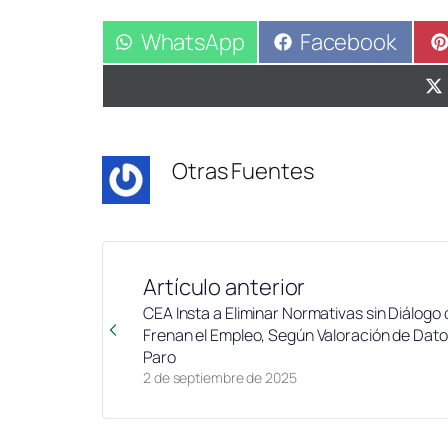
Compartir
WhatsApp
Compartir
Facebook
en
en
Otras Fuentes
Artículo anterior
CEA Insta a Eliminar Normativas sin Diálogo
Frenan el Empleo, Según Valoración de Dato
Paro
2 de septiembre de 2025