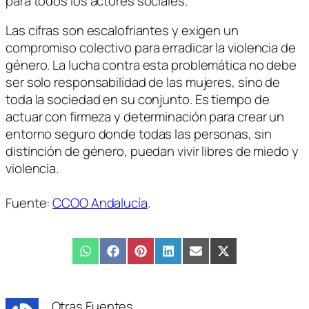
para todos los actores sociales.
Las cifras son escalofriantes y exigen un
compromiso colectivo para erradicar la violencia de
género. La lucha contra esta problemática no debe
ser solo responsabilidad de las mujeres, sino de
toda la sociedad en su conjunto. Es tiempo de
actuar con firmeza y determinación para crear un
entorno seguro donde todas las personas, sin
distinción de género, puedan vivir libres de miedo y
violencia.
Fuente:
CCOO Andalucía
.
Compartir
WhatsApp
Compartir
Facebook
Compartir
Pinterest
Compartir
LinkedIn
Compartir
Email
Compartir
X
en
en
en
en
en
en
(Twitter)
Otras Fuentes