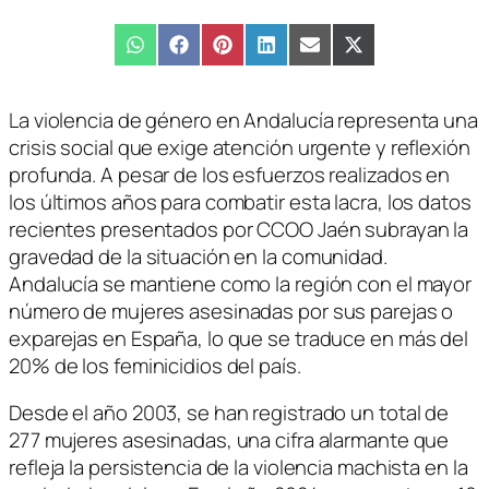
Compartir
WhatsApp
Compartir
Facebook
Compartir
Pinterest
Compartir
LinkedIn
Compartir
Email
Compartir
X
en
en
en
en
en
en
(Twitter)
La violencia de género en Andalucía representa una
crisis social que exige atención urgente y reflexión
profunda. A pesar de los esfuerzos realizados en
los últimos años para combatir esta lacra, los datos
recientes presentados por CCOO Jaén subrayan la
gravedad de la situación en la comunidad.
Andalucía se mantiene como la región con el mayor
número de mujeres asesinadas por sus parejas o
exparejas en España, lo que se traduce en más del
20% de los feminicidios del país.
Desde el año 2003, se han registrado un total de
277 mujeres asesinadas, una cifra alarmante que
refleja la persistencia de la violencia machista en la