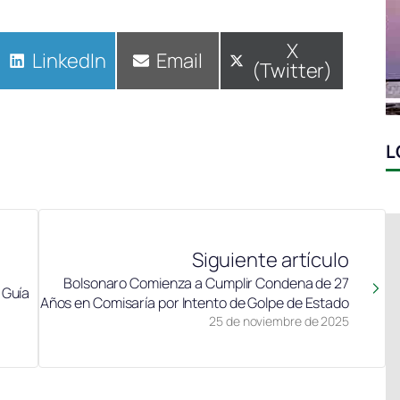
Compartir
X
Compartir
LinkedIn
Compartir
Email
(Twitter)
en
en
en
L
Siguiente artículo
Bolsonaro Comienza a Cumplir Condena de 27
 Guía
Años en Comisaría por Intento de Golpe de Estado
25 de noviembre de 2025