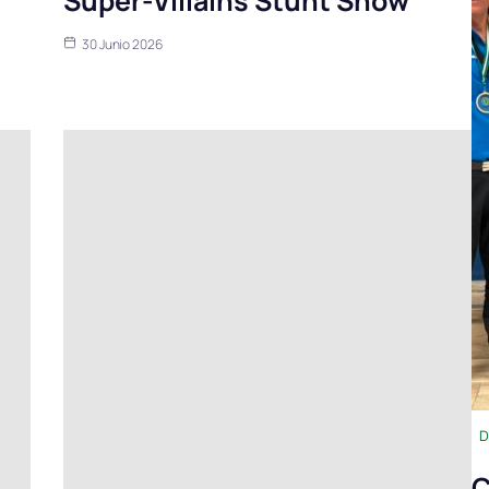
Super-Villains Stunt Show’
30 Junio 2026
D
C