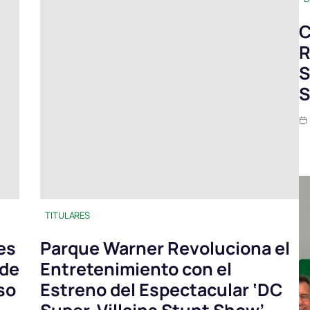
C
R
S
S
TITULARES
es
Parque Warner Revoluciona el
 de
Entretenimiento con el
so
Estreno del Espectacular ‘DC