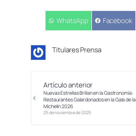
Compartir
WhatsApp
Compartir
Facebook
en
en
Titulares Prensa
Artículo anterior
Nuevas Estrellas Brillan en la Gastronomía:
Restaurantes Galardonados en la Gala de la
Michelin 2026
25 de noviembre de 2025