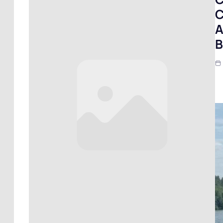
C
A
B