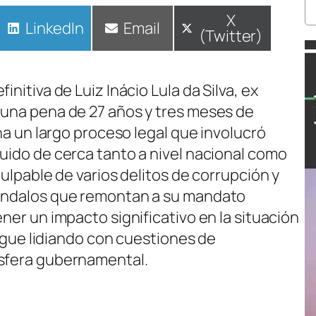
Compartir
X
Compartir
LinkedIn
Compartir
Email
(Twitter)
en
en
en
initiva de Luiz Inácio Lula da Silva, ex
 una pena de 27 años y tres meses de
ina un largo proceso legal que involucró
guido de cerca tanto a nivel nacional como
culpable de varios delitos de corrupción y
cándalos que remontan a su mandato
ener un impacto significativo en la situación
 sigue lidiando con cuestiones de
esfera gubernamental.