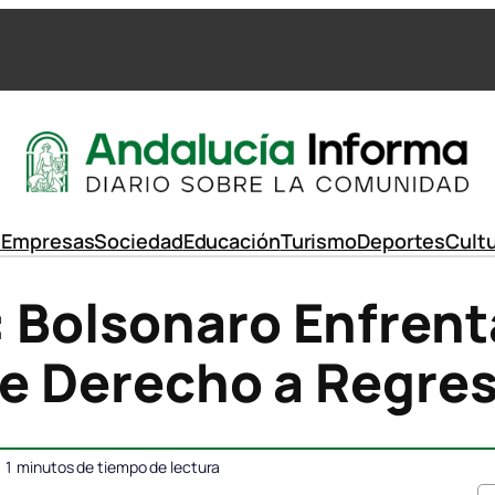
d
Empresas
Sociedad
Educación
Turismo
Deportes
Cult
 Bolsonaro Enfrent
rde Derecho a Regre
1
minutos de tiempo de lectura