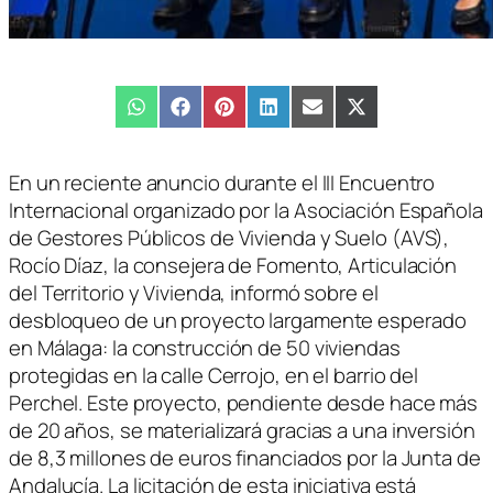
Compartir
WhatsApp
Compartir
Facebook
Compartir
Pinterest
Compartir
LinkedIn
Compartir
Email
Compartir
X
en
en
en
en
en
en
(Twitter)
En un reciente anuncio durante el III Encuentro
Internacional organizado por la Asociación Española
de Gestores Públicos de Vivienda y Suelo (AVS),
Rocío Díaz, la consejera de Fomento, Articulación
del Territorio y Vivienda, informó sobre el
desbloqueo de un proyecto largamente esperado
en Málaga: la construcción de 50 viviendas
protegidas en la calle Cerrojo, en el barrio del
Perchel. Este proyecto, pendiente desde hace más
de 20 años, se materializará gracias a una inversión
de 8,3 millones de euros financiados por la Junta de
Andalucía. La licitación de esta iniciativa está