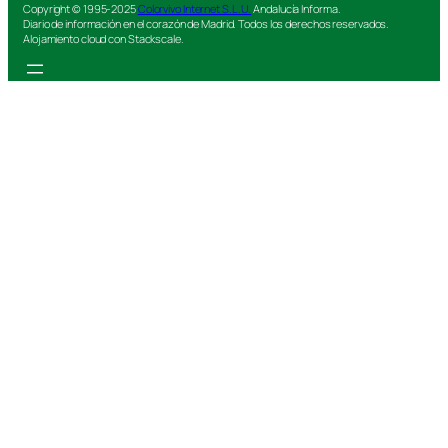
Copyright © 1995-2025
Colorvivo Internet S.L.U.
Andalucía Informa.
Diario de información en el corazón de Madrid. Todos los derechos reservados.
Alojamiento cloud con Stackscale.