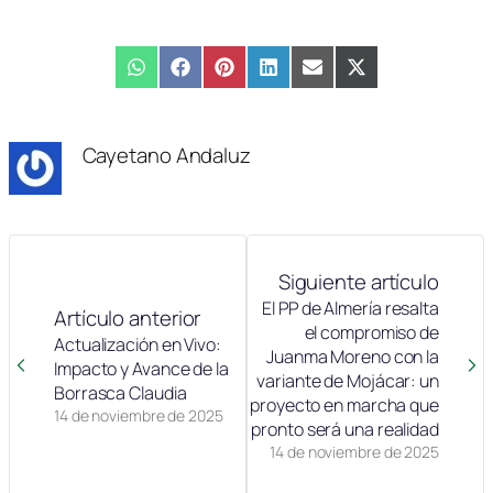
Compartir
WhatsApp
Compartir
Facebook
Compartir
Pinterest
Compartir
LinkedIn
Compartir
Email
Compartir
X
en
en
en
en
en
en
(Twitter)
Cayetano Andaluz
Siguiente artículo
El PP de Almería resalta
Artículo anterior
el compromiso de
Actualización en Vivo:
Juanma Moreno con la
Impacto y Avance de la
variante de Mojácar: un
Borrasca Claudia
proyecto en marcha que
14 de noviembre de 2025
pronto será una realidad
14 de noviembre de 2025