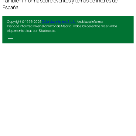
También informa sobre eventos y temas de interés de
España.
Copyright © 1995-2025
Colorvivo Internet S.L.U.
Andalucía Informa.
Diario de información en el corazón de Madrid. Todos los derechos reservados.
Alojamiento cloud con Stackscale.