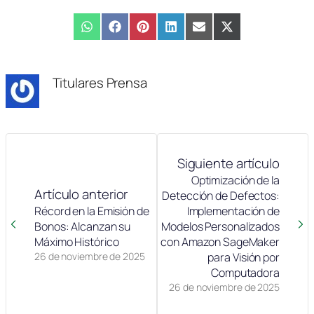
Compartir
WhatsApp
Compartir
Facebook
Compartir
Pinterest
Compartir
LinkedIn
Compartir
Email
Compartir
X
en
en
en
en
en
en
(Twitter)
Titulares Prensa
Siguiente artículo
Optimización de la
Artículo anterior
Detección de Defectos:
Récord en la Emisión de
Implementación de
Bonos: Alcanzan su
Modelos Personalizados
Máximo Histórico
con Amazon SageMaker
26 de noviembre de 2025
para Visión por
Computadora
26 de noviembre de 2025