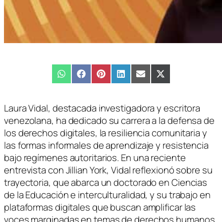
Compartir
WhatsApp
Compartir
Facebook
Compartir
Pinterest
Compartir
LinkedIn
Compartir
Email
Compartir
X
en
en
en
en
en
en
(Twitter)
Laura Vidal, destacada investigadora y escritora
venezolana, ha dedicado su carrera a la defensa de
los derechos digitales, la resiliencia comunitaria y
las formas informales de aprendizaje y resistencia
bajo regímenes autoritarios. En una reciente
entrevista con Jillian York, Vidal reflexionó sobre su
trayectoria, que abarca un doctorado en Ciencias
de la Educación e interculturalidad, y su trabajo en
plataformas digitales que buscan amplificar las
voces marginadas en temas de derechos humanos.