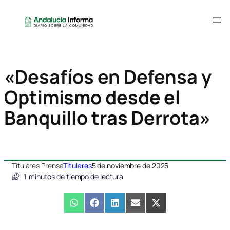
«Desafíos en Defensa y
Optimismo desde el
Banquillo tras Derrota»
Titulares Prensa
Titulares
5 de noviembre de 2025
1
minutos de tiempo de lectura
Compartir
WhatsApp
Compartir
Facebook
Compartir
LinkedIn
Compartir
Email
Compartir
X
en
en
en
en
en
(Twitter)