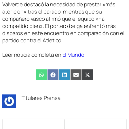
Valverde destacó la necesidad de prestar «más
atención» tras el partido, mientras que su
compañero vasco afirmó que el equipo «ha
competido bien». El portero belga enfrentó más
disparos en este encuentro en comparación con el
partido contra el Atlético.
Leer noticia completa en
El Mundo
.
Compartir
WhatsApp
Compartir
Facebook
Compartir
LinkedIn
Compartir
Email
Compartir
X
en
en
en
en
en
(Twitter)
Titulares Prensa