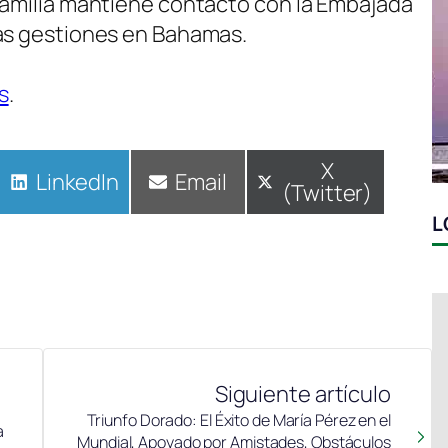
familia mantiene contacto con la Embajada
las gestiones en Bahamas.
s
.
Compartir
X
Compartir
LinkedIn
Compartir
Email
(Twitter)
en
en
en
L
Siguiente artículo
Triunfo Dorado: El Éxito de María Pérez en el
a
Mundial, Apoyado por Amistades, Obstáculos