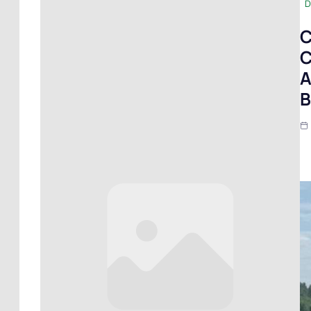
D
C
C
A
B