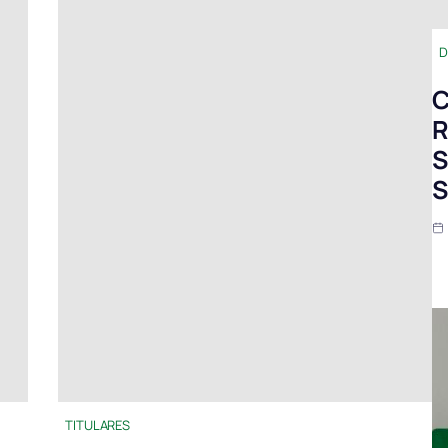
D
C
R
S
S
TITULARES