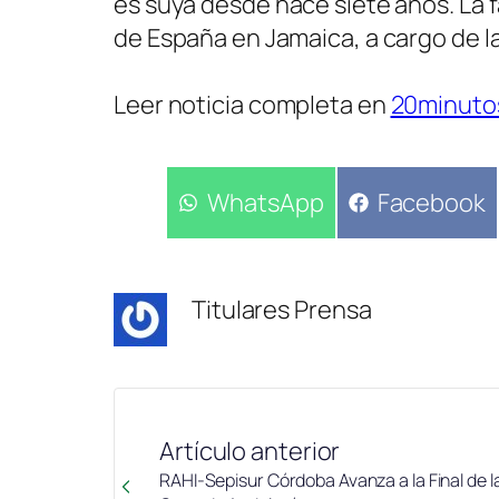
es suya desde hace siete años. La 
de España en Jamaica, a cargo de 
Leer noticia completa en
20minuto
Compartir
WhatsApp
Compartir
Facebook
en
en
Titulares Prensa
Artículo anterior
RAHI-Sepisur Córdoba Avanza a la Final de l