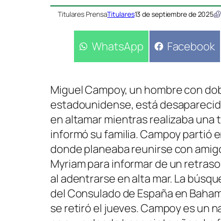
Titulares Prensa
Titulares
13 de septiembre de 2025
Compartir
WhatsApp
Compartir
Facebook
en
en
Miguel Campoy, un hombre con dob
estadounidense, está desaparecido
en altamar mientras realizaba una 
informó su familia. Campoy partió 
donde planeaba reunirse con amig
Myriam para informar de un retraso
al adentrarse en alta mar. La búsq
del Consulado de España en Bahama
se retiró el jueves. Campoy es un