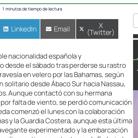
1
minutos de tiempo de lectura
Compartir
X
Compartir
LinkedIn
Compartir
Email
(Twitter)
en
en
en
le nacionalidad española y
 desde el sábado tras perderse su rastro
travesía en velero por las Bahamas, según
en solitario desde Ábaco Sur hacia Nassau,
os. Aunque contactó con su hermana
 por falta de viento, se perdió comunicación
ueda comenzó el lunes con la colaboración
s y la Guardia Costera, aunque esta última
 navegante experimentado y la embarcación