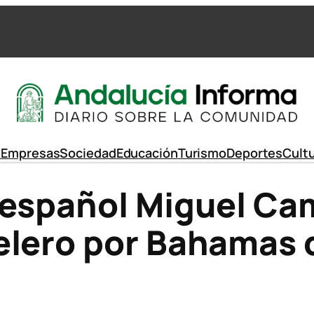
d
Empresas
Sociedad
Educación
Turismo
Deportes
Cult
 español Miguel Ca
elero por Bahamas 