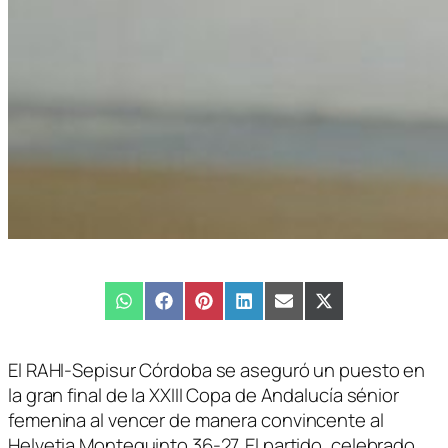
Compartir
WhatsApp
Compartir
Facebook
Compartir
Pinterest
Compartir
LinkedIn
Compartir
Email
Compartir
X
en
en
en
en
en
en
(Twitter)
El RAHI-Sepisur Córdoba se aseguró un puesto en
la gran final de la XXIII Copa de Andalucía sénior
femenina al vencer de manera convincente al
Helvetia Montequinto 36-27. El partido, celebrado