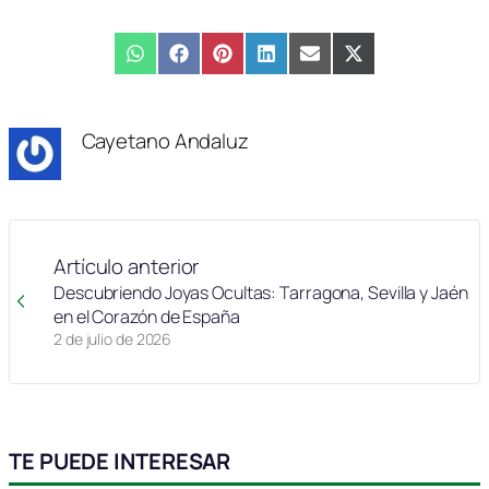
Compartir
WhatsApp
Compartir
Facebook
Compartir
Pinterest
Compartir
LinkedIn
Compartir
Email
Compartir
X
en
en
en
en
en
en
(Twitter)
Cayetano Andaluz
Artículo anterior
Descubriendo Joyas Ocultas: Tarragona, Sevilla y Jaén
en el Corazón de España
2 de julio de 2026
TE PUEDE INTERESAR