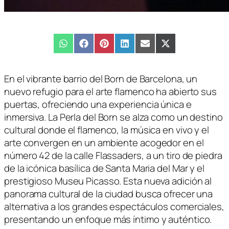
Compartir
WhatsApp
Compartir
Facebook
Compartir
Pinterest
Compartir
LinkedIn
Compartir
Email
Compartir
X
en
en
en
en
en
en
(Twitter)
En el vibrante barrio del Born de Barcelona, un
nuevo refugio para el arte flamenco ha abierto sus
puertas, ofreciendo una experiencia única e
inmersiva. La Perla del Born se alza como un destino
cultural donde el flamenco, la música en vivo y el
arte convergen en un ambiente acogedor en el
número 42 de la calle Flassaders, a un tiro de piedra
de la icónica basílica de Santa Maria del Mar y el
prestigioso Museu Picasso. Esta nueva adición al
panorama cultural de la ciudad busca ofrecer una
alternativa a los grandes espectáculos comerciales,
presentando un enfoque más íntimo y auténtico.