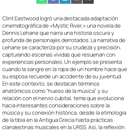
Compartir
WhatsApp
Compartir
Facebook
Compartir
LinkedIn
Compartir
Email
Compartir
X
en
en
en
en
en
(Twitter)
Clint Eastwood logró una destacada adaptación
cinematográfica de «Mystic River,» una novela de
Dennis Lehane que narra una historia oscura y
profunda de personajes derrotados. La narrativa de
Lehane se caracteriza por su crudeza y precisión,
capturando escenas vívidas que resuenan con
experiencias personales. Un ejemplo se presenta
cuando la sangre en la ropa de un hombre hace que
su esposa recuerde un accidente de su juventud.
En este contexto, se destacan términos
anatómicos como “hueso de la música” y su
relación con el nervio cubital, tema que evoluciona
hacia interesantes consideraciones sobre la
música y su conexión histórica, desde la etimología
de la tibia en la Antigua Grecia hasta prácticas
clandestinas musicales en la URSS. Así, la reflexión