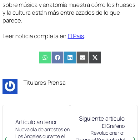
sobre música y anatomía muestra cómo los huesos
y la cultura están más entrelazados de lo que
parece.
Leer noticia completa en
El Pais
.
Compartir
WhatsApp
Compartir
Facebook
Compartir
LinkedIn
Compartir
Email
Compartir
X
en
en
en
en
en
(Twitter)
Titulares Prensa
Siguiente artículo
Artículo anterior
El Grafeno
Nueva ola de arrestos en
Revolucionario:
Los Ángeles durante el
Potencial Sustituto del