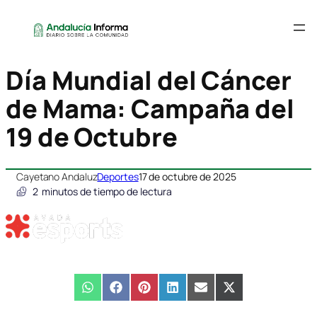
Día Mundial del Cáncer
de Mama: Campaña del
19 de Octubre
Cayetano Andaluz
Deportes
17 de octubre de 2025
2
minutos de tiempo de lectura
Compartir
WhatsApp
Compartir
Facebook
Compartir
Pinterest
Compartir
LinkedIn
Compartir
Email
Compartir
X
en
en
en
en
en
en
(Twitter)