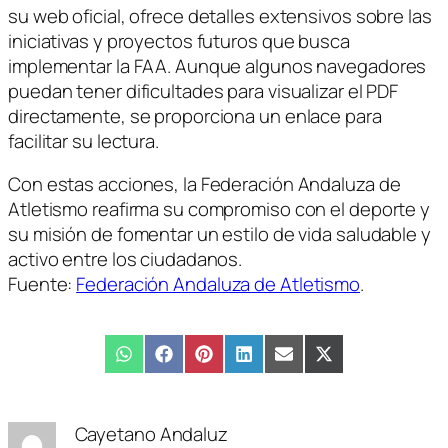
su web oficial, ofrece detalles extensivos sobre las
iniciativas y proyectos futuros que busca
implementar la FAA. Aunque algunos navegadores
puedan tener dificultades para visualizar el PDF
directamente, se proporciona un enlace para
facilitar su lectura.
Con estas acciones, la Federación Andaluza de
Atletismo reafirma su compromiso con el deporte y
su misión de fomentar un estilo de vida saludable y
activo entre los ciudadanos.
Fuente:
Federación Andaluza de Atletismo
.
Compartir
WhatsApp
Compartir
Facebook
Compartir
Pinterest
Compartir
LinkedIn
Compartir
Email
Compartir
X
en
en
en
en
en
en
(Twitter)
Cayetano Andaluz