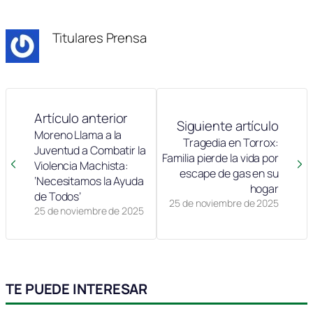
en
en
en
en
en
(Twitter)
Titulares Prensa
Artículo anterior
Siguiente artículo
Moreno Llama a la
Tragedia en Torrox:
Juventud a Combatir la
Familia pierde la vida por
Violencia Machista:
escape de gas en su
‘Necesitamos la Ayuda
hogar
de Todos’
25 de noviembre de 2025
25 de noviembre de 2025
TE PUEDE INTERESAR