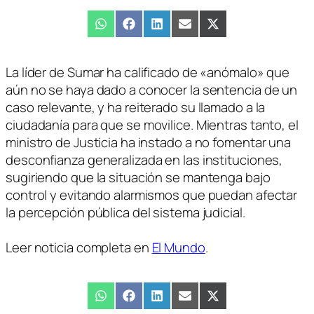
Compartir
WhatsApp
Compartir
Facebook
Compartir
LinkedIn
Compartir
Email
Compartir
X
en
en
en
en
en
(Twitter)
La líder de Sumar ha calificado de «anómalo» que
aún no se haya dado a conocer la sentencia de un
caso relevante, y ha reiterado su llamado a la
ciudadanía para que se movilice. Mientras tanto, el
ministro de Justicia ha instado a no fomentar una
desconfianza generalizada en las instituciones,
sugiriendo que la situación se mantenga bajo
control y evitando alarmismos que puedan afectar
la percepción pública del sistema judicial.
Leer noticia completa en
El Mundo
.
Compartir
WhatsApp
Compartir
Facebook
Compartir
LinkedIn
Compartir
Email
Compartir
X