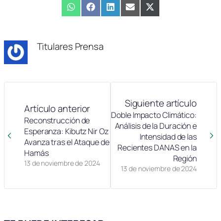
Compartir
WhatsApp
Compartir
Facebook
Compartir
LinkedIn
Compartir
Email
Compartir
X
en
en
en
en
en
(Twitter)
Titulares Prensa
Siguiente artículo
Artículo anterior
Doble Impacto Climático:
Reconstrucción de
Análisis de la Duración e
Esperanza: Kibutz Nir Oz
Intensidad de las
Avanza tras el Ataque de
Recientes DANAS en la
Hamás
Región
13 de noviembre de 2024
13 de noviembre de 2024