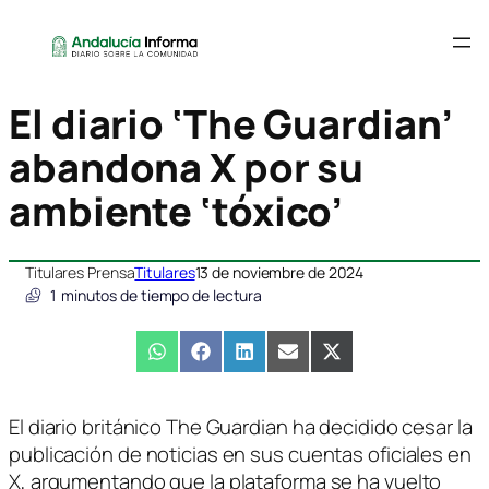
El diario ‘The Guardian’
abandona X por su
ambiente ‘tóxico’
Titulares Prensa
Titulares
13 de noviembre de 2024
1
minutos de tiempo de lectura
Compartir
WhatsApp
Compartir
Facebook
Compartir
LinkedIn
Compartir
Email
Compartir
X
en
en
en
en
en
(Twitter)
El diario británico The Guardian ha decidido cesar la
publicación de noticias en sus cuentas oficiales en
X, argumentando que la plataforma se ha vuelto