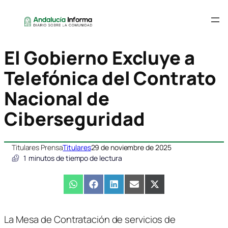
El Gobierno Excluye a
Telefónica del Contrato
Nacional de
Ciberseguridad
Titulares Prensa
Titulares
29 de noviembre de 2025
1
minutos de tiempo de lectura
Compartir
WhatsApp
Compartir
Facebook
Compartir
LinkedIn
Compartir
Email
Compartir
X
en
en
en
en
en
(Twitter)
La Mesa de Contratación de servicios de