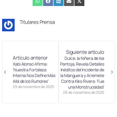
Compartir
WhatsApp
Compartir
Facebook
Compartir
LinkedIn
Compartir
Email
Compartir
X
en
en
en
en
en
(Twitter)
Titulares Prensa
Siguiente artículo
Artículo anterior
Dulce, la Niñera de Isa
Xabi Alonso Afirma:
Pantoja, Revela Detalles
‘Nuestra Fortaleza
Inéditos del Incidente de
Interna Nos Define Más
la Manguera y Arremete
Allá de los Rumores’
Contra Kiko Rivera: ‘Fue
29 de noviembre de 2025
una Monstruosidad’
29 de noviembre de 2025