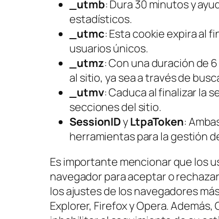
_utmb
: Dura 30 minutos y ayud
estadísticos.
_utmc
: Esta cookie expira al f
usuarios únicos.
_utmz
: Con una duración de 
al sitio, ya sea a través de bu
_utmv
: Caduca al finalizar la 
secciones del sitio.
SessionID
y
LtpaToken
: Ambas
herramientas para la gestión d
Es importante mencionar que los us
navegador para aceptar o rechazar
los ajustes de los navegadores má
Explorer, Firefox y Opera. Además,