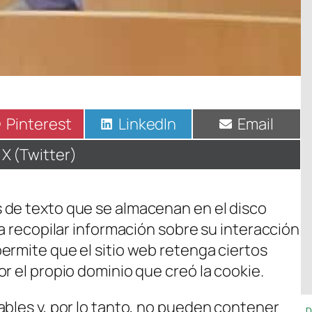
Compartir
Pinterest
Compartir
LinkedIn
Compartir
Email
en
en
en
Compartir
X (Twitter)
en
 de texto que se almacenan en el disco
ra recopilar información sobre su interacción
ermite que el sitio web retenga ciertos
r el propio dominio que creó la cookie.
ables y, por lo tanto, no pueden contener
D