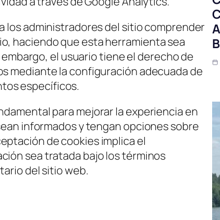
ividad a través de Google Analytics.
C
 a los administradores del sitio comprender
A
io, haciendo que esta herramienta sea
B
Sin embargo, el usuario tiene el derecho de
tos mediante la configuración adecuada de
os específicos.
undamental para mejorar la experiencia en
s sean informados y tengan opciones sobre
eptación de cookies implica el
ción sea tratada bajo los términos
ario del sitio web.