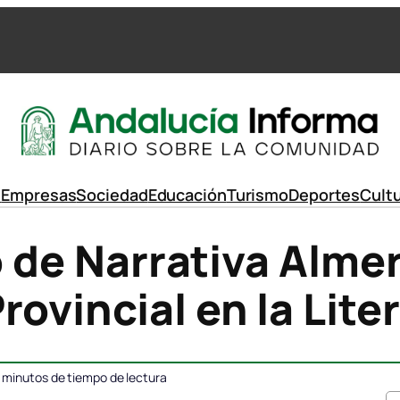
d
Empresas
Sociedad
Educación
Turismo
Deportes
Cult
o de Narrativa Almer
ovincial en la Lite
minutos de tiempo de lectura