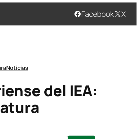
Facebook
X
ura
Noticias
iense del IEA:
ratura