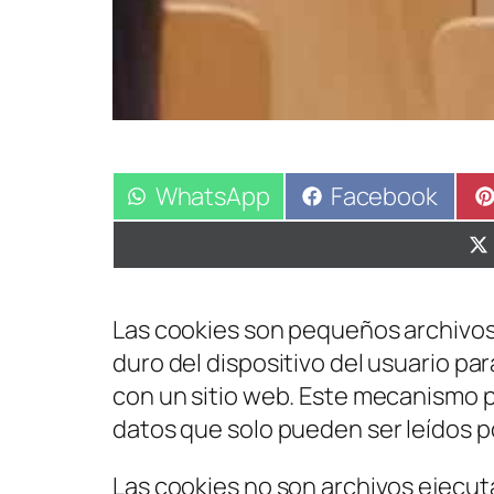
Compartir
WhatsApp
Compartir
Facebook
en
en
Las cookies son pequeños archivos
duro del dispositivo del usuario pa
con un sitio web. Este mecanismo p
datos que solo pueden ser leídos po
Las cookies no son archivos ejecut