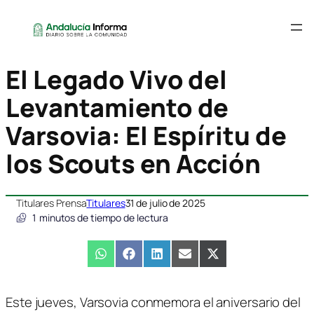
El Legado Vivo del
Levantamiento de
Varsovia: El Espíritu de
los Scouts en Acción
Titulares Prensa
Titulares
31 de julio de 2025
1
minutos de tiempo de lectura
Compartir
WhatsApp
Compartir
Facebook
Compartir
LinkedIn
Compartir
Email
Compartir
X
en
en
en
en
en
(Twitter)
Este jueves, Varsovia conmemora el aniversario del