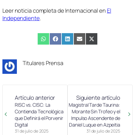
Leer noticia completa de Internacional en
El
Independiente
.
Compartir
WhatsApp
Compartir
Facebook
Compartir
LinkedIn
Compartir
Email
Compartir
X
en
en
en
en
en
(Twitter)
Titulares Prensa
Artículo anterior
Siguiente artículo
RISC vs. CISC: La
Magistral Tarde Taurina:
Contienda Tecnológica
Morante Sin Trofeo y el
que Definirá el Porvenir
Impulso Ascendente de
Digital
Daniel Luque en Azpeitia
31 de julio de 2025
31 de julio de 2025