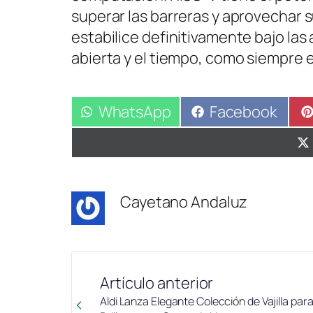
superar las barreras y aprovechar 
estabilice definitivamente bajo las
abierta y el tiempo, como siempre e
Compartir
WhatsApp
Compartir
Facebook
en
en
Cayetano Andaluz
Artículo anterior
Aldi Lanza Elegante Colección de Vajilla par