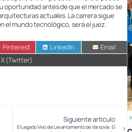
su oportunidad antes de que el mercado se
 arquitecturas actuales. La carrera sigue
n el mundo tecnológico, será el juez.
Compartir
Pinterest
Compartir
LinkedIn
Compartir
Email
en
en
en
Compartir
X (Twitter)
en
Siguiente artículo
D
a
El Legado Vivo del Levantamiento de Varsovia: El
C