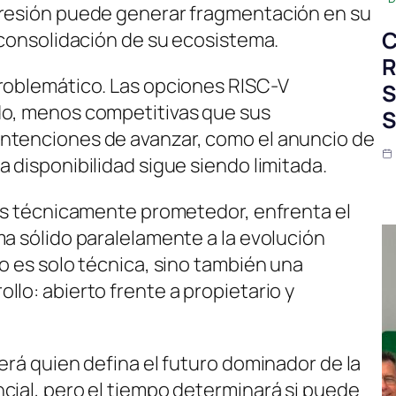
presión puede generar fragmentación en su
C
 consolidación de su ecosistema.
R
problemático. Las opciones RISC-V
S
do, menos competitivas que sus
S
ntenciones de avanzar, como el anuncio de
 disponibilidad sigue siendo limitada.
 es técnicamente prometedor, enfrenta el
ma sólido paralelamente a la evolución
o es solo técnica, sino también una
lo: abierto frente a propietario y
erá quien defina el futuro dominador de la
cial, pero el tiempo determinará si puede