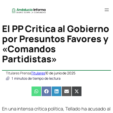
El PP Critica al Gobierno
por Presuntos Favores y
«Comandos
Partidistas»
Titulares Prensa
Titulares
10 de junio de 2025
1
minutos de tiempo de lectura
Compartir
WhatsApp
Compartir
Facebook
Compartir
LinkedIn
Compartir
Email
Compartir
X
en
en
en
en
en
(Twitter)
En una intensa crítica política, Tellado ha acusado al