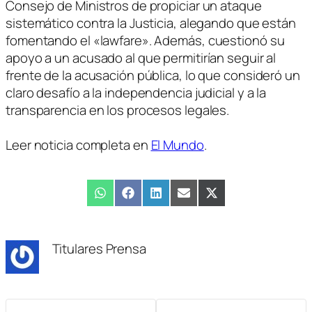
Consejo de Ministros de propiciar un ataque
sistemático contra la Justicia, alegando que están
fomentando el «lawfare». Además, cuestionó su
apoyo a un acusado al que permitirían seguir al
frente de la acusación pública, lo que consideró un
claro desafío a la independencia judicial y a la
transparencia en los procesos legales.
Leer noticia completa en
El Mundo
.
Compartir
WhatsApp
Compartir
Facebook
Compartir
LinkedIn
Compartir
Email
Compartir
X
en
en
en
en
en
(Twitter)
Titulares Prensa