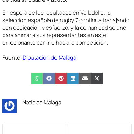
En espera de los resultados en Valladolid, la
selección española de rugby 7 continúa trabajando
con dedicación y esfuerzo, y la comunidad se une
para animar a sus representantes en este
emocionante camino hacia la competición.
Fuente:
Diputación de Málaga
.
Compartir
WhatsApp
Compartir
Facebook
Compartir
Pinterest
Compartir
LinkedIn
Compartir
Email
Compartir
X
en
en
en
en
en
en
(Twitter)
Noticias Málaga