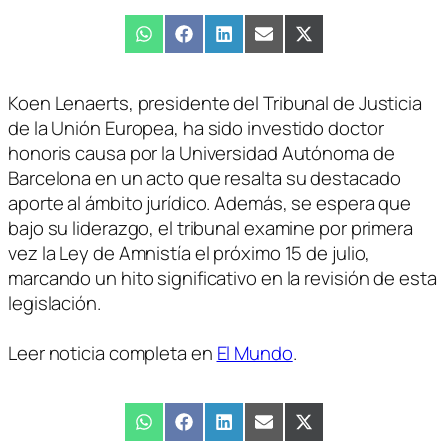
Compartir
WhatsApp
Compartir
Facebook
Compartir
LinkedIn
Compartir
Email
Compartir
X
en
en
en
en
en
(Twitter)
Koen Lenaerts, presidente del Tribunal de Justicia
de la Unión Europea, ha sido investido doctor
honoris causa por la Universidad Autónoma de
Barcelona en un acto que resalta su destacado
aporte al ámbito jurídico. Además, se espera que
bajo su liderazgo, el tribunal examine por primera
vez la Ley de Amnistía el próximo 15 de julio,
marcando un hito significativo en la revisión de esta
legislación.
Leer noticia completa en
El Mundo
.
Compartir
WhatsApp
Compartir
Facebook
Compartir
LinkedIn
Compartir
Email
Compartir
X