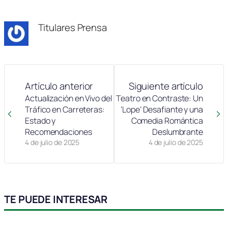
en
en
en
en
en
(Twitter)
Titulares Prensa
Artículo anterior
Siguiente artículo
Actualización en Vivo del
Teatro en Contraste: Un
Tráfico en Carreteras:
‘Lope’ Desafiante y una
Estado y
Comedia Romántica
Recomendaciones
Deslumbrante
4 de julio de 2025
4 de julio de 2025
TE PUEDE INTERESAR