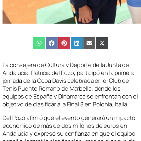
Compartir
WhatsApp
Compartir
Facebook
Compartir
Pinterest
Compartir
LinkedIn
Compartir
Email
Compartir
X
en
en
en
en
en
en
(Twitter)
La consejera de Cultura y Deporte de la Junta de
Andalucía, Patricia del Pozo, participó en la primera
jornada de la Copa Davis celebrada en el Club de
Tenis Puente Romano de Marbella, donde los
equipos de España y Dinamarca se enfrentan con el
objetivo de clasificar a la Final 8 en Bolonia, Italia.
Del Pozo afirmó que el evento generará un impacto
económico de más de dos millones de euros en
Andalucía y expresó su confianza en que el equipo