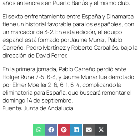
años anteriores en Puerto Banús y el mismo club.
El sexto enfrentamiento entre España y Dinamarca
tiene un historial favorable para los españoles, con
un marcador de 3-2. En esta edición, el equipo
español está formado por Jaume Munar, Pablo
Carreño, Pedro Martínez y Roberto Carballés, bajo la
dirección de David Ferrer.
En la primera jornada, Pablo Carreño perdió ante
Holger Rune 7-5, 6-3, y Jaume Munar fue derrotado
por Elmer Moeller 2-6, 6-1, 6-4, complicando la
eliminatoria para España, que buscará remontar el
domingo 14 de septiembre.
Fuente: Junta de Andalucía.
Compartir
WhatsApp
Compartir
Facebook
Compartir
Pinterest
Compartir
LinkedIn
Compartir
Email
Compartir
X
en
en
en
en
en
en
(Twitter)