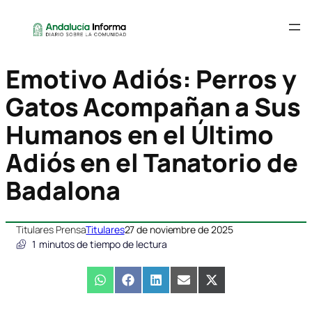
Emotivo Adiós: Perros y
Gatos Acompañan a Sus
Humanos en el Último
Adiós en el Tanatorio de
Badalona
Titulares Prensa
Titulares
27 de noviembre de 2025
1
minutos de tiempo de lectura
Compartir
WhatsApp
Compartir
Facebook
Compartir
LinkedIn
Compartir
Email
Compartir
X
en
en
en
en
en
(Twitter)