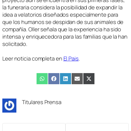
la funeraria considera la posibilidad de expandir la
idea a velatorios diseñados especialmente para
que los humanos se despidan de sus animales de
compañía. Oller señala que la experiencia ha sido
intensa y enriquecedora para las familias que la han
solicitado.
Leer noticia completa en
El Pais
.
Compartir
WhatsApp
Compartir
Facebook
Compartir
LinkedIn
Compartir
Email
Compartir
X
en
en
en
en
en
(Twitter)
Titulares Prensa