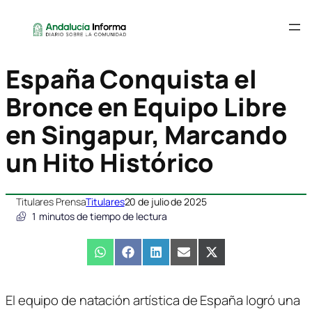
España Conquista el
Bronce en Equipo Libre
en Singapur, Marcando
un Hito Histórico
Titulares Prensa
Titulares
20 de julio de 2025
1
minutos de tiempo de lectura
Compartir
WhatsApp
Compartir
Facebook
Compartir
LinkedIn
Compartir
Email
Compartir
X
en
en
en
en
en
(Twitter)
El equipo de natación artística de España logró una