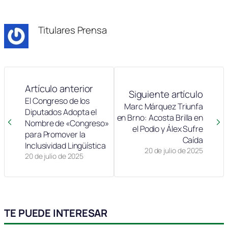
en
en
en
en
en
(Twitter)
Titulares Prensa
Artículo anterior
Siguiente artículo
El Congreso de los
Marc Márquez Triunfa
Diputados Adopta el
en Brno: Acosta Brilla en
Nombre de «Congreso»
el Podio y Álex Sufre
para Promover la
Caída
Inclusividad Lingüística
20 de julio de 2025
20 de julio de 2025
TE PUEDE INTERESAR