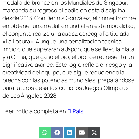
medalla de bronce en los Mundiales de Singapur,
marcando su regreso al podio en esta disciplina
desde 2013. Con Dennis González, el primer hombre
en obtener una medalla mundial en esta modalidad,
el conjunto realizó una audaz coreografía titulada
«La Locura». Aunque una penalización técnica
impidió que superaran a Japón, que se llevó la plata,
y a China, que ganó el oro, el bronce representa un
significativo avance. Este logro refleja el riesgo y la
creatividad del equipo, que sigue reduciendo la
brecha con las potencias mundiales, preparándose
para futuros desafíos como los Juegos Olímpicos
de Los Ángeles 2028.
Leer noticia completa en
El Pais
.
Compartir
WhatsApp
Compartir
Facebook
Compartir
LinkedIn
Compartir
Email
Compartir
X