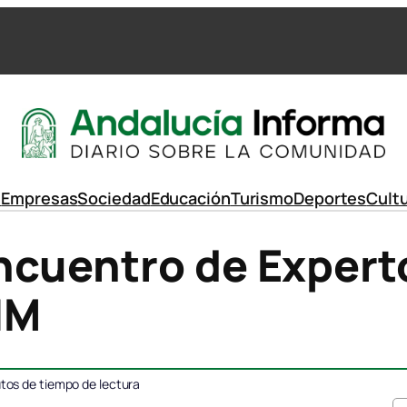
d
Empresas
Sociedad
Educación
Turismo
Deportes
Cult
ncuentro de Expert
IM
tos de tiempo de lectura