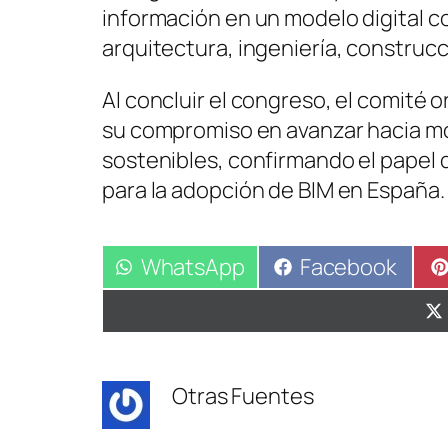
información en un modelo digital c
arquitectura, ingeniería, construc
Al concluir el congreso, el comité 
su compromiso en avanzar hacia mo
sostenibles, confirmando el papel
para la adopción de BIM en España.
Compartir
WhatsApp
Compartir
Facebook
en
en
Otras Fuentes