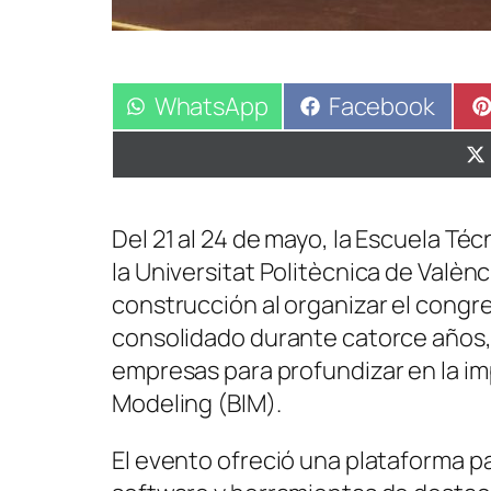
Compartir
WhatsApp
Compartir
Facebook
en
en
Del 21 al 24 de mayo, la Escuela Téc
la Universitat Politècnica de Valènc
construcción al organizar el congr
consolidado durante catorce años,
empresas para profundizar en la im
Modeling (BIM).
El evento ofreció una plataforma pa