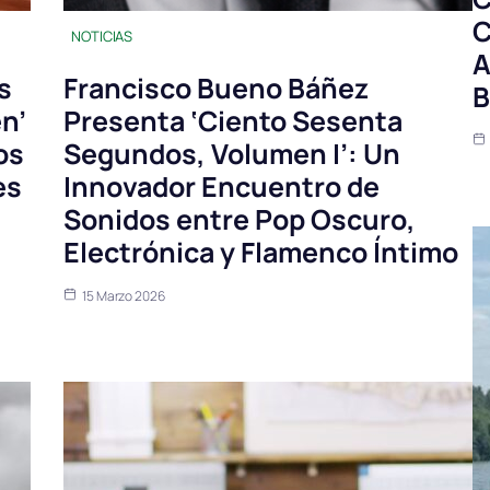
C
NOTICIAS
A
s
Francisco Bueno Báñez
B
en’
Presenta ‘Ciento Sesenta
os
Segundos, Volumen I’: Un
es
Innovador Encuentro de
Sonidos entre Pop Oscuro,
Electrónica y Flamenco Íntimo
15 Marzo 2026