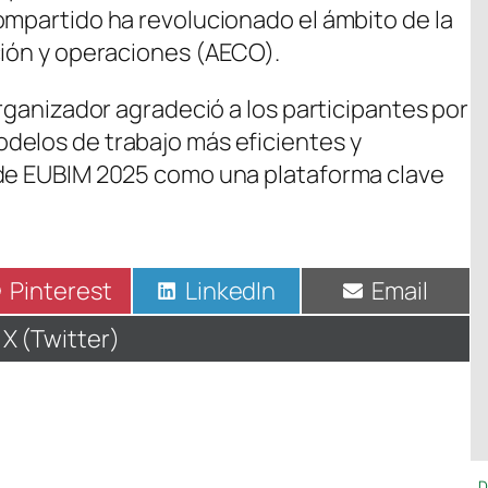
ompartido ha revolucionado el ámbito de la
ción y operaciones (AECO).
organizador agradeció a los participantes por
delos de trabajo más eficientes y
 de EUBIM 2025 como una plataforma clave
Compartir
Pinterest
Compartir
LinkedIn
Compartir
Email
en
en
en
Compartir
X (Twitter)
en
D