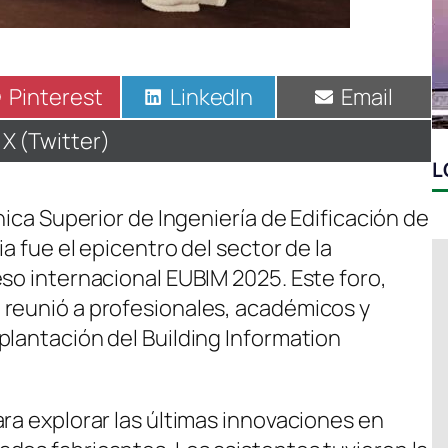
Compartir
Pinterest
Compartir
LinkedIn
Compartir
Email
en
en
en
Compartir
X (Twitter)
en
L
nica Superior de Ingeniería de Edificación de
ia fue el epicentro del sector de la
eso internacional EUBIM 2025. Este foro,
 reunió a profesionales, académicos y
plantación del Building Information
ra explorar las últimas innovaciones en