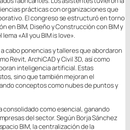
dos fabricantes. Los asistentes tuvieron la
iencias prácticas con organizaciones que
orativo. El congreso se estructuró en torno
ión en BIM, Diseño y Construcción con BIM y
 lema «All you BIM is love».
n a cabo ponencias y talleres que abordaron
o Revit, ArchiCAD y Civil 3D, así como
an inteligencia artificial. Estas
tos, sino que también mejoran el
lorando conceptos como nubes de puntos y
ha consolidado como esencial, ganando
empresas del sector. Según Borja Sánchez
pacio BIM, la centralización de la