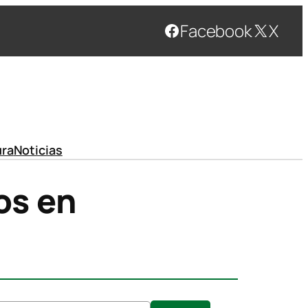
Facebook
X
ura
Noticias
os en