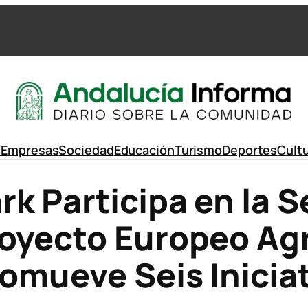
d
Empresas
Sociedad
Educación
Turismo
Deportes
Cult
k Participa en la 
royecto Europeo Ag
romueve Seis Inicia