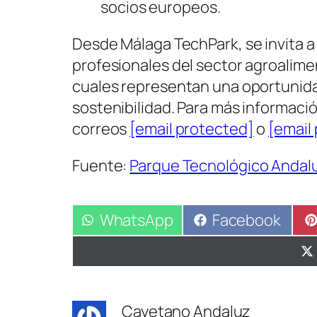
socios europeos.
Desde Málaga TechPark, se invita a
profesionales del sector agroaliment
cuales representan una oportunidad 
sostenibilidad. Para más informaci
correos
[email protected]
o
[email
Fuente:
Parque Tecnológico Andal
Compartir
WhatsApp
Compartir
Facebook
en
en
Cayetano Andaluz