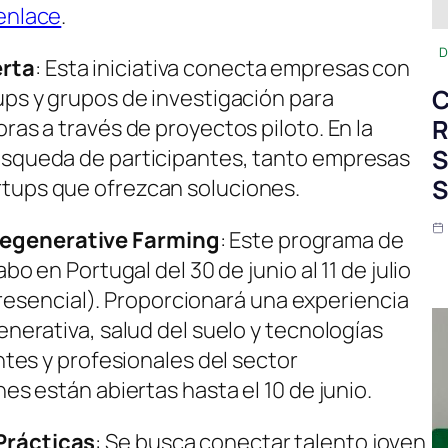
enlace
.
D
erta
: Esta iniciativa conecta empresas con
C
ups y grupos de investigación para
R
ras a través de proyectos piloto. En la
S
úsqueda de participantes, tanto empresas
S
tups que ofrezcan soluciones.
egenerative Farming
: Este programa de
bo en Portugal del 30 de junio al 11 de julio
 (presencial). Proporcionará una experiencia
enerativa, salud del suelo y tecnologías
antes y profesionales del sector
es están abiertas hasta el 10 de junio.
Prácticas
: Se busca conectar talento joven