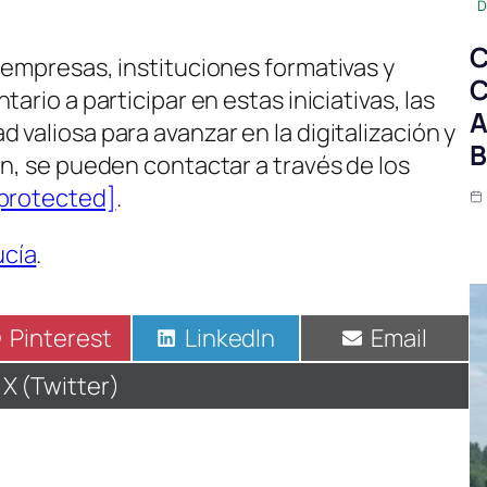
D
C
 empresas, instituciones formativas y
C
ario a participar en estas iniciativas, las
A
valiosa para avanzar en la digitalización y
B
ón, se pueden contactar a través de los
 protected]
.
ucía
.
Compartir
Pinterest
Compartir
LinkedIn
Compartir
Email
en
en
en
Compartir
X (Twitter)
en