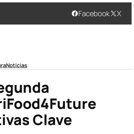
Facebook
X
ura
Noticias
Segunda
riFood4Future
tivas Clave