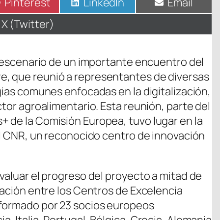
Compartir
Pinterest
Compartir
LinkedIn
Compartir
Email
en
en
en
Compartir
X (Twitter)
en
el escenario de un importante encuentro del
, que reunió a representantes de diversas
gias comunes enfocadas en la digitalización,
ctor agroalimentario. Esta reunión, parte del
 de la Comisión Europea, tuvo lugar en la
del CNR, un reconocido centro de innovación
valuar el progreso del proyecto a mitad de
ración entre los Centros de Excelencia
 formado por 23 socios europeos