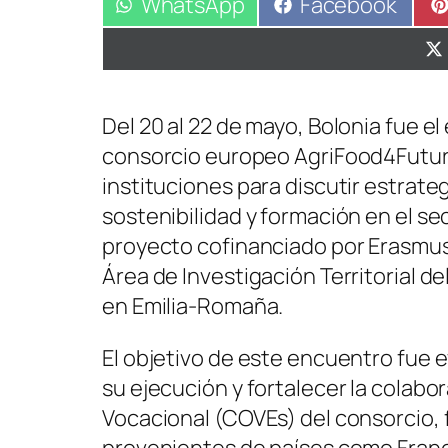
Compartir
WhatsApp
Compartir
Facebook
en
en
Del 20 al 22 de mayo, Bolonia fue 
consorcio europeo AgriFood4Future
instituciones para discutir estrate
sostenibilidad y formación en el se
proyecto cofinanciado por Erasmus+
Área de Investigación Territorial 
en Emilia-Romaña.
El objetivo de este encuentro fue e
su ejecución y fortalecer la colabo
Vocacional (COVEs) del consorcio,