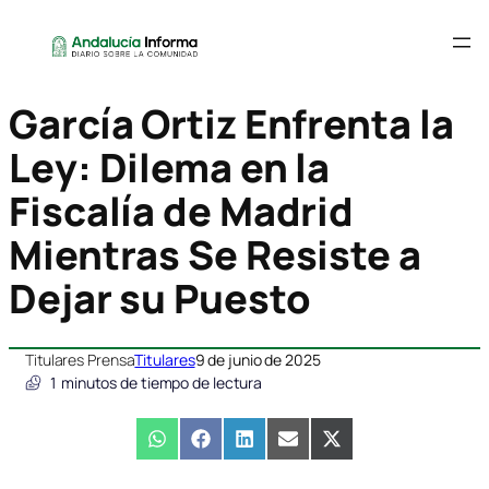
García Ortiz Enfrenta la
Ley: Dilema en la
Fiscalía de Madrid
Mientras Se Resiste a
Dejar su Puesto
Titulares Prensa
Titulares
9 de junio de 2025
1
minutos de tiempo de lectura
Compartir
WhatsApp
Compartir
Facebook
Compartir
LinkedIn
Compartir
Email
Compartir
X
en
en
en
en
en
(Twitter)