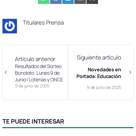
Compartir
WhatsApp
Compartir
Facebook
Compartir
LinkedIn
Compartir
Email
Compartir
X
en
en
en
en
en
(Twitter)
Titulares Prensa
Siguiente artículo
Artículo anterior
Resultados del Sorteo
Novedades en
Bonoloto: Lunes 9 de
Portada: Educación
Junio | Loterías y ONCE
9 de junio de 2025
9 de junio de 2025
TE PUEDE INTERESAR