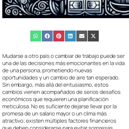
Compartir
WhatsApp
Compartir
Facebook
Compartir
Pinterest
Compartir
LinkedIn
Compartir
Email
Compartir
X
en
en
en
en
en
en
(Twitter)
Mudarse a otro país o cambiar de trabajo puede ser
una de las decisiones más emocionantes en la vida
de una persona, prometiendo nuevas
oportunidades y un cambio de aire tan esperado.
Sin embargo, más allá del entusiasmo, estos
cambios vienen acompañados de serios desafíos
económicos que requieren una planificación
meticulosa. No es suficiente dejarse llevar por la
promesa de un salario mayor o un clima más
atractivo; existen múltiples factores financieros
que deben considerarse para evitar sorpresas