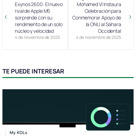
Exynos 2600: El nuevo
Mohamed VI Instaura
rival de Apple M5
Celebración para
sorprende con su
Conmemorar Apoyo de
rendimiento de un solo
la ONU al Sáhara
núcleo y velocidad
Occidental
4 de noviembre de 2025
4 de noviembre de 2025
TE PUEDE INTERESAR