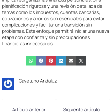
planificación rigurosa y una revisión detallada de
temas como los impuestos, cuentas bancarias,
cotizaciones y ahorros son esenciales para evitar
complicaciones y facilitar una transición sin
problemas. Este enfoque permitirá iniciar una nueva
etapa con confianza y sin preocupaciones
financieras innecesarias.
Compartir
WhatsApp
Compartir
Facebook
Compartir
Pinterest
Compartir
LinkedIn
Compartir
Email
Compartir
X
en
en
en
en
en
en
(Twitter)
Cayetano Andaluz
Artículo anterior
Siguiente artículo