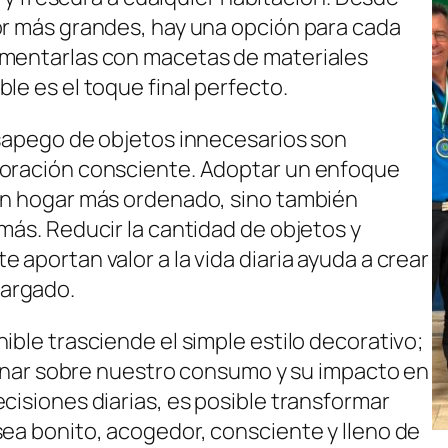
or más grandes, hay una opción para cada
ementarlas con macetas de materiales
le es el toque final perfecto.
esapego de objetos innecesarios son
coración consciente. Adoptar un enfoque
 un hogar más ordenado, sino también
más. Reducir la cantidad de objetos y
 aportan valor a la vida diaria ayuda a crear
argado.
ible trasciende el simple estilo decorativo;
xionar sobre nuestro consumo y su impacto en
cisiones diarias, es posible transformar
sea bonito, acogedor, consciente y lleno de