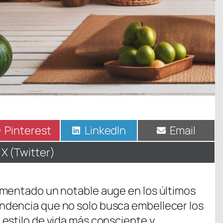
Compartir
Pinterest
Compartir
LinkedIn
Compartir
Email
en
en
en
Compartir
X (Twitter)
en
imentado un notable auge en los últimos
dencia que no solo busca embellecer los
estilo de vida más consciente y