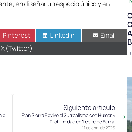
D
mente, en diseñar un espacio único y en
.
C
C
A
Compartir
Pinterest
Compartir
LinkedIn
Compartir
Email
B
en
en
en
Compartir
X (Twitter)
en
Siguiente artículo
 el
Fran Sierra Revive el Surrealismo con Humor y
Profundidad en ‘Leche de Burra’
11 de abril de 2026