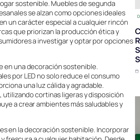
hogar sostenible. Muebles de segunda
tesanales se alzan como opciones ideales
D
en un carácter especial a cualquier rincón
C
rcas que priorizan la producción ética y
R
nsumidores a investigar y optar por opciones
S
S
ve en una decoración sostenible.
ales por LED no solo reduce el consumo
rciona una luz cálida y agradable.
 utilizando cortinas ligeras y disposición
buye a crear ambientes más saludables y
s en la decoración sostenible. Incorporar
da y frescura a cualquier habitación. Desde