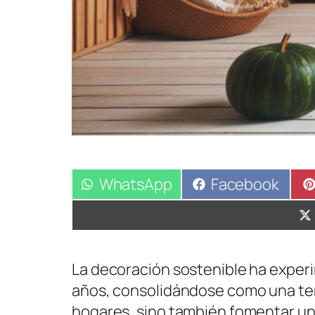
Compartir
WhatsApp
Compartir
Facebook
en
en
La decoración sostenible ha exper
años, consolidándose como una ten
hogares, sino también fomentar un 