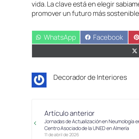
vida. La clave está en elegir sabia
promover un futuro más sostenible
Compartir
WhatsApp
Compartir
Facebook
en
en
Decorador de Interiores
Artículo anterior
Jornadas de Actualización en Neumología en
Centro Asociado de la UNED en Almería
11 de abril de 2026