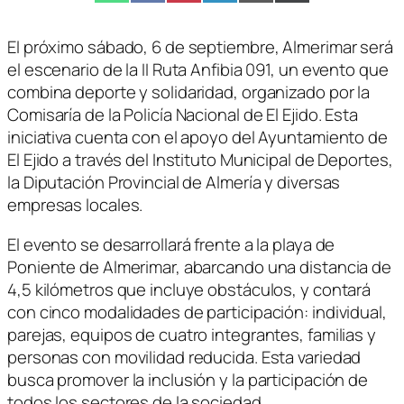
en
en
en
en
en
en
(Twitter)
El próximo sábado, 6 de septiembre, Almerimar será
el escenario de la II Ruta Anfibia 091, un evento que
combina deporte y solidaridad, organizado por la
Comisaría de la Policía Nacional de El Ejido. Esta
iniciativa cuenta con el apoyo del Ayuntamiento de
El Ejido a través del Instituto Municipal de Deportes,
la Diputación Provincial de Almería y diversas
empresas locales.
El evento se desarrollará frente a la playa de
Poniente de Almerimar, abarcando una distancia de
4,5 kilómetros que incluye obstáculos, y contará
con cinco modalidades de participación: individual,
parejas, equipos de cuatro integrantes, familias y
personas con movilidad reducida. Esta variedad
busca promover la inclusión y la participación de
todos los sectores de la sociedad.