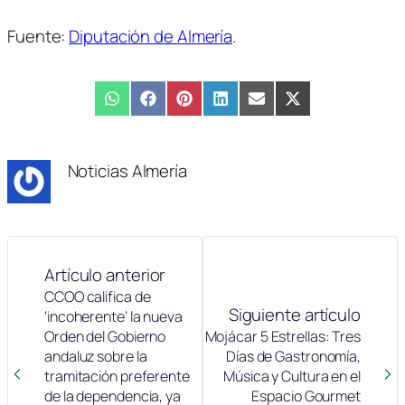
Fuente:
Diputación de Almería
.
Compartir
WhatsApp
Compartir
Facebook
Compartir
Pinterest
Compartir
LinkedIn
Compartir
Email
Compartir
X
en
en
en
en
en
en
(Twitter)
Noticias Almería
Artículo anterior
CCOO califica de
Siguiente artículo
‘incoherente’ la nueva
Orden del Gobierno
Mojácar 5 Estrellas: Tres
andaluz sobre la
Días de Gastronomía,
tramitación preferente
Música y Cultura en el
de la dependencia, ya
Espacio Gourmet