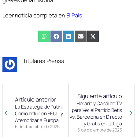
Leer noticia completa en
El Pais
.
Compartir
WhatsApp
Compartir
Facebook
Compartir
LinkedIn
Compartir
Email
Compartir
X
en
en
en
en
en
(Twitter)
Titulares Prensa
Siguiente artículo
Artículo anterior
Horario y Canal de TV
La Estrategia de Putin:
para Ver el Partido Betis
Cómo Influir en EEUU y
vs. Barcelona en Directo
Atemorizar a Europa
y Gratis en La Liga
6 de diciembre de 2025
6 de diciembre de 2025