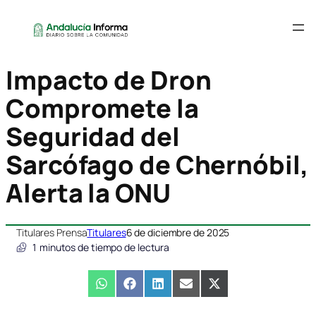
Impacto de Dron
Compromete la
Seguridad del
Sarcófago de Chernóbil,
Alerta la ONU
Titulares Prensa
Titulares
6 de diciembre de 2025
1
minutos de tiempo de lectura
Compartir
WhatsApp
Compartir
Facebook
Compartir
LinkedIn
Compartir
Email
Compartir
X
en
en
en
en
en
(Twitter)