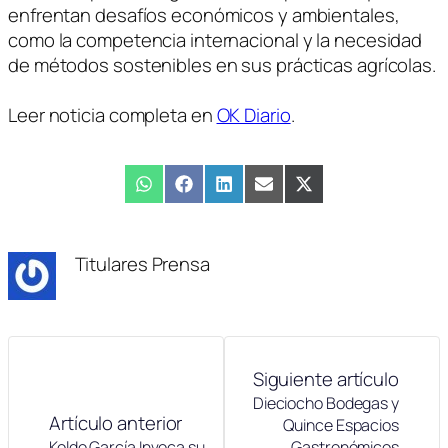
enfrentan desafíos económicos y ambientales,
como la competencia internacional y la necesidad
de métodos sostenibles en sus prácticas agrícolas.
Leer noticia completa en
OK Diario
.
Compartir
WhatsApp
Compartir
Facebook
Compartir
LinkedIn
Compartir
Email
Compartir
X
en
en
en
en
en
(Twitter)
Titulares Prensa
Siguiente artículo
Dieciocho Bodegas y
Artículo anterior
Quince Espacios
Koldo García Invoca su
Gastronómicos