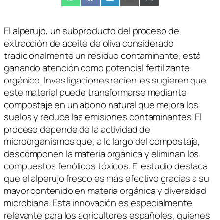
Compartir
WhatsApp
Compartir
Facebook
Compartir
LinkedIn
Compartir
Email
Compartir
X
en
en
en
en
en
(Twitter)
El alperujo, un subproducto del proceso de
extracción de aceite de oliva considerado
tradicionalmente un residuo contaminante, está
ganando atención como potencial fertilizante
orgánico. Investigaciones recientes sugieren que
este material puede transformarse mediante
compostaje en un abono natural que mejora los
suelos y reduce las emisiones contaminantes. El
proceso depende de la actividad de
microorganismos que, a lo largo del compostaje,
descomponen la materia orgánica y eliminan los
compuestos fenólicos tóxicos. El estudio destaca
que el alperujo fresco es más efectivo gracias a su
mayor contenido en materia orgánica y diversidad
microbiana. Esta innovación es especialmente
relevante para los agricultores españoles, quienes