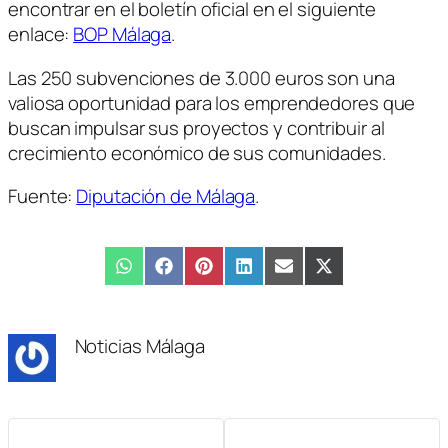
encontrar en el boletín oficial en el siguiente
enlace:
BOP Málaga
.
Las 250 subvenciones de 3.000 euros son una
valiosa oportunidad para los emprendedores que
buscan impulsar sus proyectos y contribuir al
crecimiento económico de sus comunidades.
Fuente:
Diputación de Málaga
.
Compartir
WhatsApp
Compartir
Facebook
Compartir
Pinterest
Compartir
LinkedIn
Compartir
Email
Compartir
X
en
en
en
en
en
en
(Twitter)
Noticias Málaga