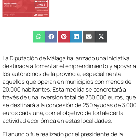
Compartir
WhatsApp
Compartir
Facebook
Compartir
Pinterest
Compartir
LinkedIn
Compartir
Email
Compartir
X
en
en
en
en
en
en
(Twitter)
La Diputación de Málaga ha lanzado una iniciativa
destinada a fomentar el emprendimiento y apoyar a
los autónomos de la provincia, especialmente
aquellos que operan en municipios con menos de
20.000 habitantes. Esta medida se concretará a
través de una inversión total de 750.000 euros, que
se destinará a la concesión de 250 ayudas de 3.000
euros cada una, con el objetivo de fortalecer la
actividad económica en estas localidades.
El anuncio fue realizado por el presidente de la