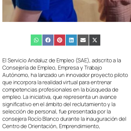
Compartir
WhatsApp
Compartir
Facebook
Compartir
Pinterest
Compartir
LinkedIn
Compartir
Email
Compartir
X
en
en
en
en
en
en
(Twitter)
El Servicio Andaluz de Empleo (SAE), adscrito a la
Consejería de Empleo, Empresa y Trabajo
Autónomo, ha lanzado un innovador proyecto piloto
que incorpora la realidad virtual para entrenar
competencias profesionales en la búsqueda de
empleo. La iniciativa, que representa un avance
significativo en el ámbito del reclutamiento y la
selección de personal, fue presentada por la
consejera Rocío Blanco durante la inauguración del
Centro de Orientación, Emprendimiento,