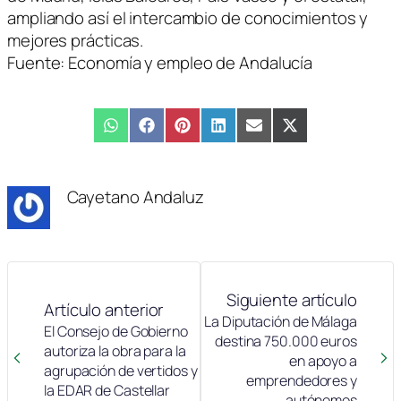
ampliando así el intercambio de conocimientos y
mejores prácticas.
Fuente: Economía y empleo de Andalucía
Compartir
WhatsApp
Compartir
Facebook
Compartir
Pinterest
Compartir
LinkedIn
Compartir
Email
Compartir
X
en
en
en
en
en
en
(Twitter)
Cayetano Andaluz
Siguiente artículo
Artículo anterior
La Diputación de Málaga
El Consejo de Gobierno
destina 750.000 euros
autoriza la obra para la
en apoyo a
agrupación de vertidos y
emprendedores y
la EDAR de Castellar
autónomos