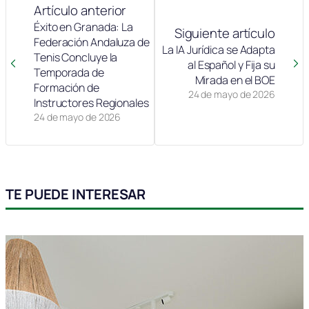
Artículo anterior
Éxito en Granada: La
Siguiente artículo
Federación Andaluza de
La IA Jurídica se Adapta
Tenis Concluye la
al Español y Fija su
Temporada de
Mirada en el BOE
Formación de
24 de mayo de 2026
Instructores Regionales
24 de mayo de 2026
TE PUEDE INTERESAR