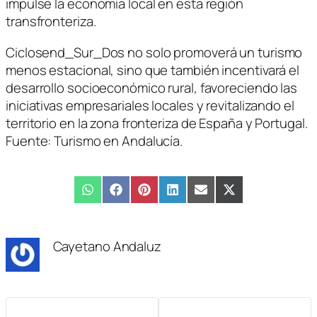
impulse la economía local en esta región
transfronteriza.
Ciclosend_Sur_Dos no solo promoverá un turismo
menos estacional, sino que también incentivará el
desarrollo socioeconómico rural, favoreciendo las
iniciativas empresariales locales y revitalizando el
territorio en la zona fronteriza de España y Portugal.
Fuente: Turismo en Andalucía.
Compartir
WhatsApp
Compartir
Facebook
Compartir
Pinterest
Compartir
LinkedIn
Compartir
Email
Compartir
X
en
en
en
en
en
en
(Twitter)
Cayetano Andaluz