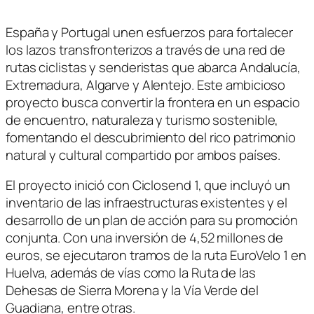
en
en
en
en
en
en
(Twitter)
España y Portugal unen esfuerzos para fortalecer
los lazos transfronterizos a través de una red de
rutas ciclistas y senderistas que abarca Andalucía,
Extremadura, Algarve y Alentejo. Este ambicioso
proyecto busca convertir la frontera en un espacio
de encuentro, naturaleza y turismo sostenible,
fomentando el descubrimiento del rico patrimonio
natural y cultural compartido por ambos países.
El proyecto inició con Ciclosend 1, que incluyó un
inventario de las infraestructuras existentes y el
desarrollo de un plan de acción para su promoción
conjunta. Con una inversión de 4,52 millones de
euros, se ejecutaron tramos de la ruta EuroVelo 1 en
Huelva, además de vías como la Ruta de las
Dehesas de Sierra Morena y la Vía Verde del
Guadiana, entre otras.