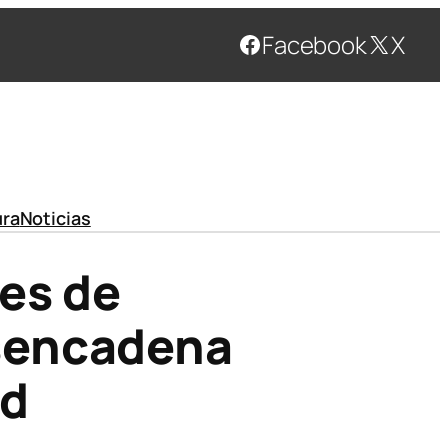
Facebook
X
ura
Noticias
nes de
esencadena
ad