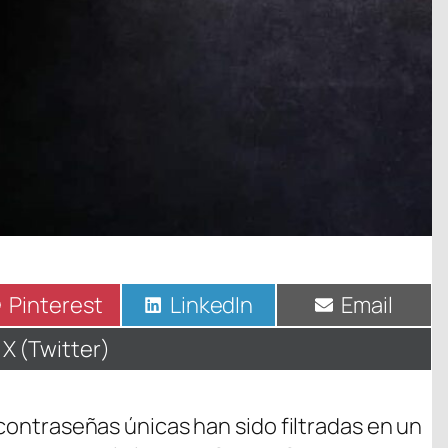
Compartir
Pinterest
Compartir
LinkedIn
Compartir
Email
en
en
en
Compartir
X (Twitter)
en
 contraseñas únicas han sido filtradas en un