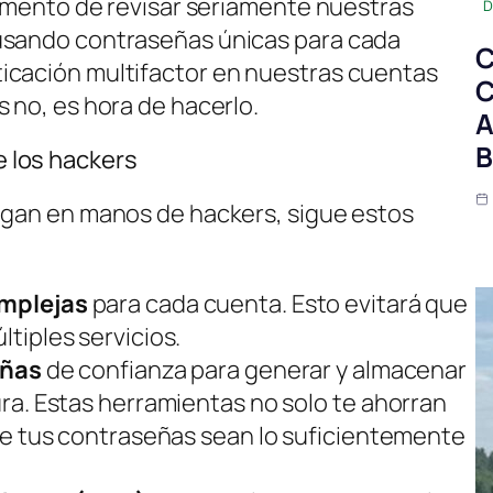
 momento de revisar seriamente nuestras
D
usando contraseñas únicas para cada
C
icación multifactor en nuestras cuentas
C
 no, es hora de hacerlo.
A
B
 los hackers
igan en manos de hackers, sigue estos
omplejas
para cada cuenta. Esto evitará que
tiples servicios.
eñas
de confianza para generar y almacenar
a. Estas herramientas no solo te ahorran
ue tus contraseñas sean lo suficientemente