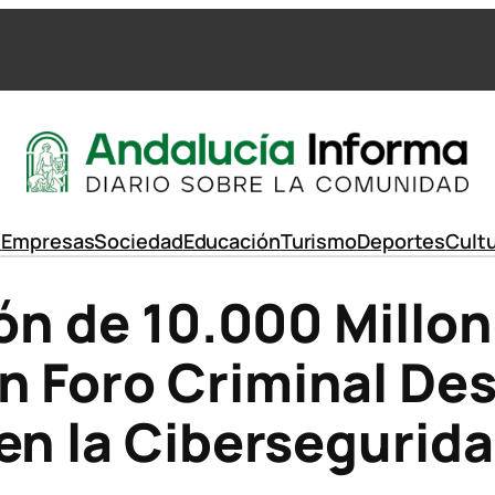
d
Empresas
Sociedad
Educación
Turismo
Deportes
Cult
ión de 10.000 Millo
n Foro Criminal D
en la Cibersegurid