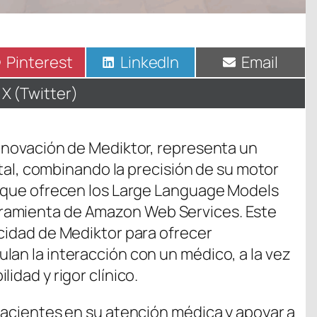
Compartir
Pinterest
Compartir
LinkedIn
Compartir
Email
en
en
en
Compartir
X (Twitter)
en
innovación de Mediktor, representa un
gital, combinando la precisión de su motor
a que ofrecen los Large Language Models
ramienta de Amazon Web Services. Este
acidad de Mediktor para ofrecer
lan la interacción con un médico, a la vez
idad y rigor clínico.
 pacientes en su atención médica y apoyar a