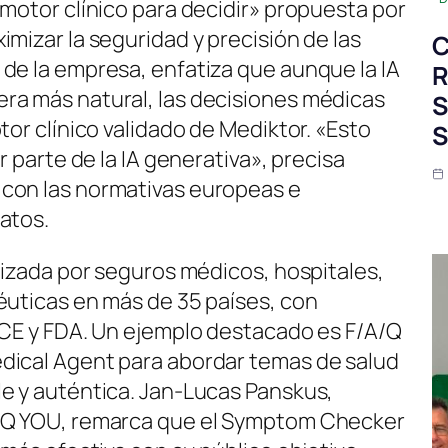
 motor clínico para decidir» propuesta por
mizar la seguridad y precisión de las
C
de la empresa, enfatiza que aunque la IA
R
ra más natural, las decisiones médicas
S
tor clínico validado de Mediktor. «Esto
S
r parte de la IA generativa», precisa
con las normativas europeas e
atos.
lizada por seguros médicos, hospitales,
éuticas en más de 35 países, con
 CE y FDA. Un ejemplo destacado es F/A/Q
dical Agent para abordar temas de salud
e y auténtica. Jan-Lucas Panskus,
FAQ YOU, remarca que el Symptom Checker