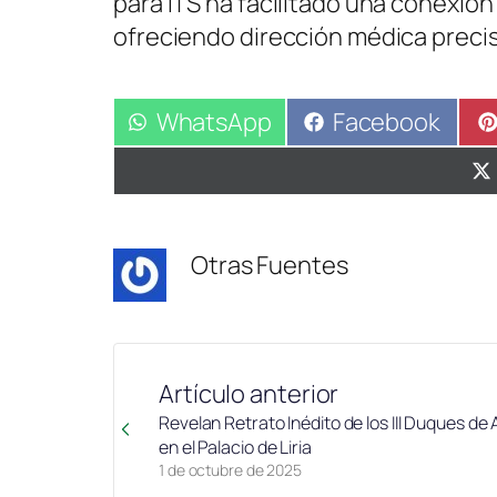
para ITS ha facilitado una conexión
ofreciendo dirección médica precis
Compartir
WhatsApp
Compartir
Facebook
en
en
Otras Fuentes
Artículo anterior
Revelan Retrato Inédito de los III Duques de 
en el Palacio de Liria
1 de octubre de 2025