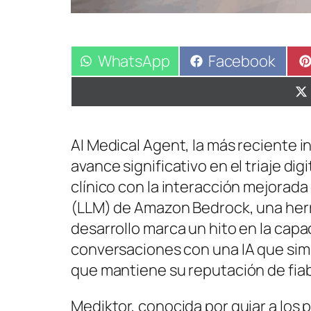
Compartir
WhatsApp
Compartir
Facebook
en
en
AI Medical Agent, la más reciente 
avance significativo en el triaje di
clínico con la interacción mejorad
(LLM) de Amazon Bedrock, una her
desarrollo marca un hito en la cap
conversaciones con una IA que simu
que mantiene su reputación de fiabil
Mediktor, conocida por guiar a los