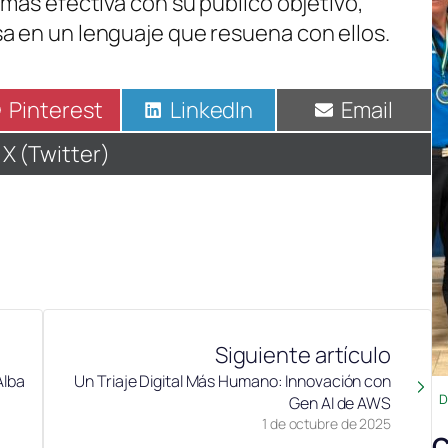
 más efectiva con su público objetivo,
a en un lenguaje que resuena con ellos.
Compartir
Pinterest
Compartir
LinkedIn
Compartir
Email
en
en
en
Compartir
X (Twitter)
en
Siguiente artículo
Alba
Un Triaje Digital Más Humano: Innovación con
D
Gen AI de AWS
1 de octubre de 2025
C