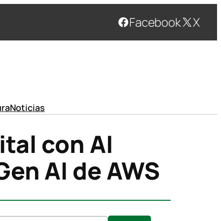
Facebook
X
ura
Noticias
ital con AI
 Gen AI de AWS