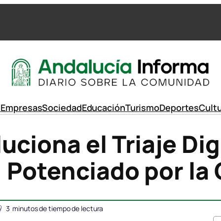
d
Empresas
Sociedad
Educación
Turismo
Deportes
Cult
ciona el Triaje Dig
 Potenciado por la
3
minutos de tiempo de lectura