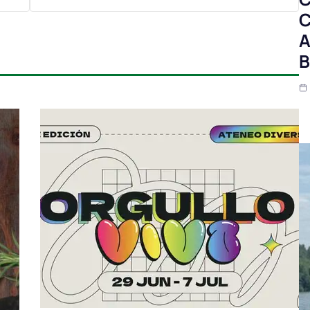
C
A
B