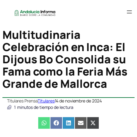
Multitudinaria
Celebración en Inca: El
Dijous Bo Consolida su
Fama como la Feria Más
Grande de Mallorca
Titulares Prensa
Titulares
14 de noviembre de 2024
1
minutos de tiempo de lectura
Compartir
WhatsApp
Compartir
Facebook
Compartir
LinkedIn
Compartir
Email
Compartir
X
en
en
en
en
en
(Twitter)