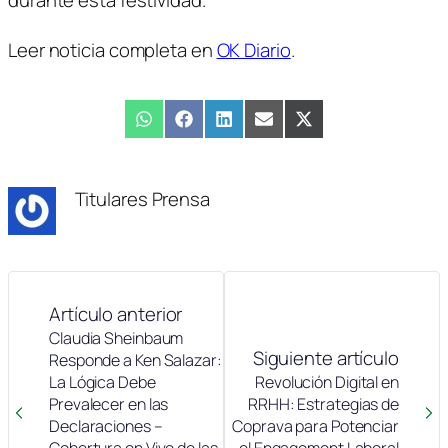
Leer noticia completa en
OK Diario
.
Compartir
WhatsApp
Compartir
Facebook
Compartir
LinkedIn
Compartir
Email
Compartir
X
en
en
en
en
en
(Twitter)
Titulares Prensa
Artículo anterior
Claudia Sheinbaum
Siguiente artículo
Responde a Ken Salazar:
La Lógica Debe
Revolución Digital en
Prevalecer en las
RRHH: Estrategias de
Declaraciones –
Coprava para Potenciar